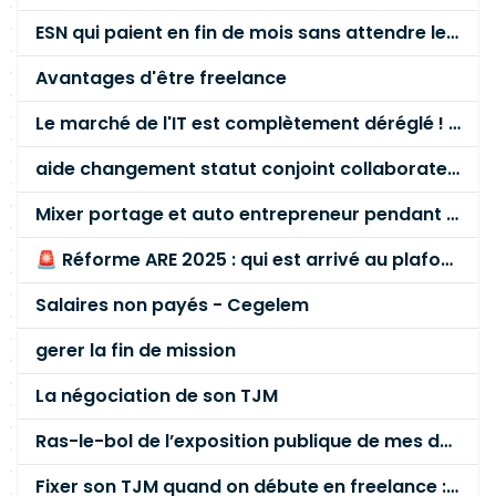
ESN qui paient en fin de mois sans attendre le paiement client ?
Avantages d'être freelance
Le marché de l'IT est complètement déréglé ! STOP à cette mascarade ! Il faut s'unir et résister !
aide changement statut conjoint collaborateur
Mixer portage et auto entrepreneur pendant des années - quel risque ?
🚨 Réforme ARE 2025 : qui est arrivé au plafond des 60 % en gardant son entreprise ?
Salaires non payés - Cegelem
gerer la fin de mission
La négociation de son TJM
Ras-le-bol de l’exposition publique de mes données personnelles liées à mon entreprise
Fixer son TJM quand on débute en freelance : la méthode mathématique (et pas au feeling) 🛑