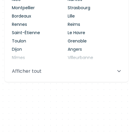
Montpellier
Strasbourg
Bordeaux
Lille
Rennes
Reims
Saint-Étienne
Le Havre
Toulon
Grenoble
Dijon
Angers
Nîmes
Villeurbanne
Saint-Denis
Le Mans
Afficher tout
Aix-en-Provence
Clermont-Ferrand
Brest
Tours
Amiens
Limoges
Annecy
Perpignan