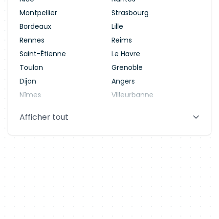
Montpellier
Strasbourg
Bordeaux
Lille
Rennes
Reims
Saint-Étienne
Le Havre
Toulon
Grenoble
Dijon
Angers
Nîmes
Villeurbanne
Saint-Denis
Le Mans
Afficher tout
Aix-en-Provence
Clermont-Ferrand
Brest
Tours
Amiens
Limoges
Annecy
Perpignan