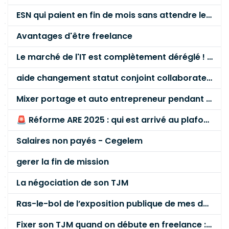
ESN qui paient en fin de mois sans attendre le paiement client ?
Avantages d'être freelance
Le marché de l'IT est complètement déréglé ! STOP à cette mascarade ! Il faut s'unir et résister !
aide changement statut conjoint collaborateur
Mixer portage et auto entrepreneur pendant des années - quel risque ?
🚨 Réforme ARE 2025 : qui est arrivé au plafond des 60 % en gardant son entreprise ?
Salaires non payés - Cegelem
gerer la fin de mission
La négociation de son TJM
Ras-le-bol de l’exposition publique de mes données personnelles liées à mon entreprise
Fixer son TJM quand on débute en freelance : la méthode mathématique (et pas au feeling) 🛑