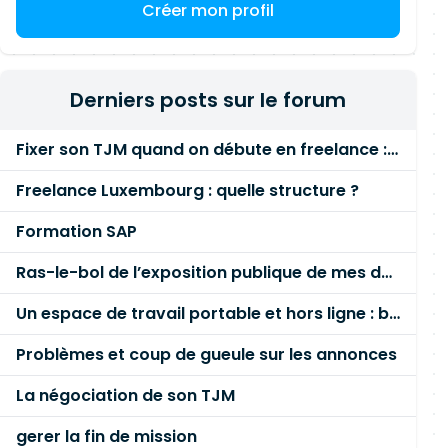
Créer mon profil
Derniers posts sur le forum
Fixer son TJM quand on débute en freelance : la méthode mathématique (et pas au feeling) 🛑
Freelance Luxembourg : quelle structure ?
Formation SAP
Ras-le-bol de l’exposition publique de mes données personnelles liées à mon entreprise
Un espace de travail portable et hors ligne : besoin réel ou fausse bonne idée ?
Problèmes et coup de gueule sur les annonces
La négociation de son TJM
gerer la fin de mission