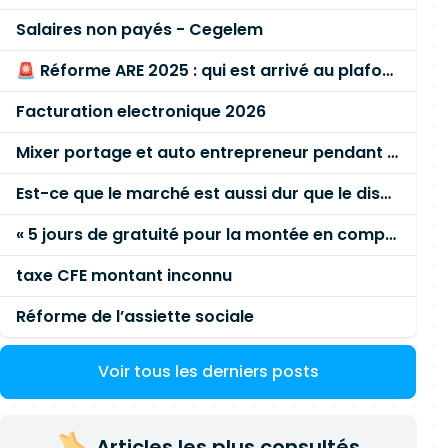
Salaires non payés - Cegelem
🚨 Réforme ARE 2025 : qui est arrivé au plafond des 60 % en gardant son entreprise ?
Facturation electronique 2026
Mixer portage et auto entrepreneur pendant des années - quel risque ?
Est-ce que le marché est aussi dur que le disent les commerciaux ?
« 5 jours de gratuité pour la montée en compétence »
taxe CFE montant inconnu
Réforme de l’assiette sociale
Voir tous les derniers posts
Articles les plus consultés