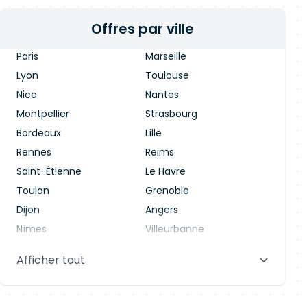
Offres par ville
Paris
Marseille
Lyon
Toulouse
Nice
Nantes
Montpellier
Strasbourg
Bordeaux
Lille
Rennes
Reims
Saint-Étienne
Le Havre
Toulon
Grenoble
Dijon
Angers
Nîmes
Villeurbanne
Saint-Denis
Le Mans
Afficher tout
Aix-en-Provence
Clermont-Ferrand
Brest
Tours
Amiens
Limoges