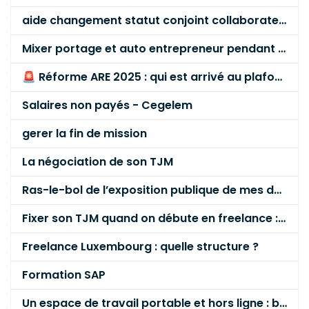
aide changement statut conjoint collaborateur
Mixer portage et auto entrepreneur pendant des années - quel risque ?
🚨 Réforme ARE 2025 : qui est arrivé au plafond des 60 % en gardant son entreprise ?
Salaires non payés - Cegelem
gerer la fin de mission
La négociation de son TJM
Ras-le-bol de l’exposition publique de mes données personnelles liées à mon entreprise
Fixer son TJM quand on débute en freelance : la méthode mathématique (et pas au feeling) 🛑
Freelance Luxembourg : quelle structure ?
Formation SAP
Un espace de travail portable et hors ligne : besoin réel ou fausse bonne idée ?