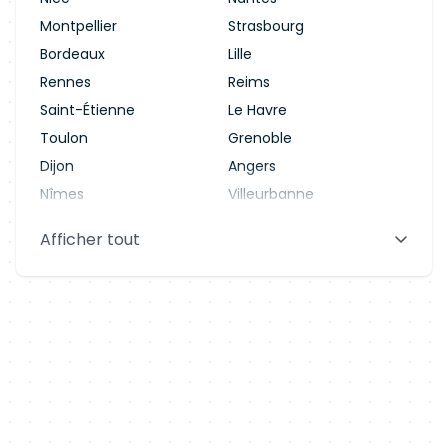
Montpellier
Strasbourg
Bordeaux
Lille
Rennes
Reims
Saint-Étienne
Le Havre
Toulon
Grenoble
Dijon
Angers
Nîmes
Villeurbanne
Saint-Denis
Le Mans
Afficher tout
Aix-en-Provence
Clermont-Ferrand
Brest
Tours
Amiens
Limoges
Annecy
Perpignan