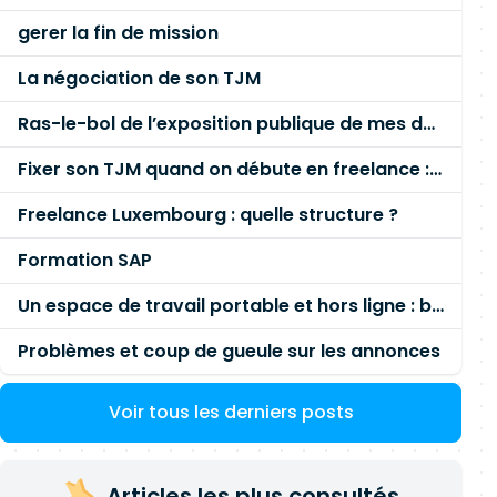
gerer la fin de mission
La négociation de son TJM
Ras-le-bol de l’exposition publique de mes données personnelles liées à mon entreprise
Fixer son TJM quand on débute en freelance : la méthode mathématique (et pas au feeling) 🛑
Freelance Luxembourg : quelle structure ?
Formation SAP
Un espace de travail portable et hors ligne : besoin réel ou fausse bonne idée ?
Problèmes et coup de gueule sur les annonces
Voir tous les derniers posts
Articles les plus consultés