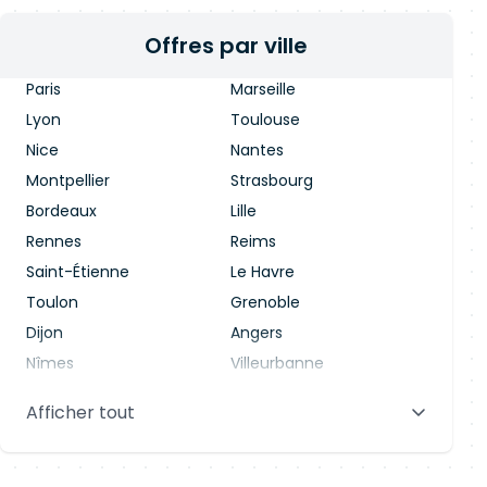
Offres par ville
Paris
Marseille
Lyon
Toulouse
Nice
Nantes
Montpellier
Strasbourg
Bordeaux
Lille
Rennes
Reims
Saint-Étienne
Le Havre
Toulon
Grenoble
Dijon
Angers
Nîmes
Villeurbanne
Saint-Denis
Le Mans
Afficher tout
Aix-en-Provence
Clermont-Ferrand
Brest
Tours
Amiens
Limoges