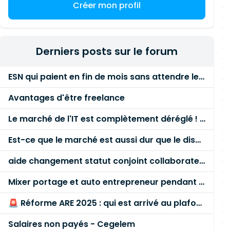
Créer mon profil
Derniers posts sur le forum
ESN qui paient en fin de mois sans attendre le paiement client ?
Avantages d'être freelance
Le marché de l'IT est complètement déréglé ! STOP à cette mascarade ! Il faut s'unir et résister !
Est-ce que le marché est aussi dur que le disent les commerciaux ?
aide changement statut conjoint collaborateur
Mixer portage et auto entrepreneur pendant des années - quel risque ?
🚨 Réforme ARE 2025 : qui est arrivé au plafond des 60 % en gardant son entreprise ?
Salaires non payés - Cegelem