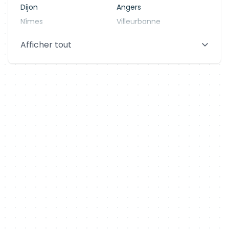
Dijon
Angers
Nîmes
Villeurbanne
Saint-Denis
Le Mans
Afficher tout
Aix-en-Provence
Clermont-Ferrand
Brest
Tours
Amiens
Limoges
Annecy
Perpignan