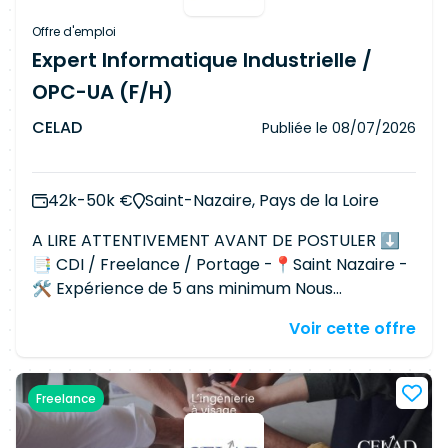
Offre d'emploi
Expert Informatique Industrielle /
OPC-UA (F/H)
CELAD
Publiée le
08/07/2026
42k-50k €
Saint-Nazaire, Pays de la Loire
A LIRE ATTENTIVEMENT AVANT DE POSTULER ⬇
📑 CDI / Freelance / Portage -📍Saint Nazaire -
🛠 Expérience de 5 ans minimum Nous
poursuivons notre développement et
Voir cette offre
recherchons actuellement un.e Expert
Informatique Industrielle pour intervenir sur un
projet d'un de nos clients afin d'accompagner à
Freelance
l'évolution des systèmes de supervision et
l'intégration des équipements industriels.