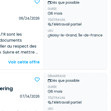
Dès que possible
DURÉE
6 mois
06/24/2026
TÉLÉTRAVAIL
Télétravail partiel
LIEU
TR sont les
Noisy-le-Grand, Île-de-France
s documents
ller au respect des
. Suivre et mettre à
tableau de bord
Voir cette offre
 le référentiel
vices radio.
gement. Mise en
DÉMARRAGE
Dès que possible
ATR en collaboration
DURÉE
ering
duction d'indicateurs
6 mois
. Maintien et
07/14/2026
TÉLÉTRAVAIL
ssances entre les
Télétravail partiel
fres techniques et
LIEU