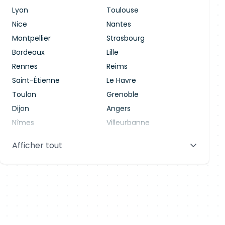
Lyon
Toulouse
Nice
Nantes
Montpellier
Strasbourg
Bordeaux
Lille
Rennes
Reims
Saint-Étienne
Le Havre
Toulon
Grenoble
Dijon
Angers
Nîmes
Villeurbanne
Saint-Denis
Le Mans
Afficher tout
Aix-en-Provence
Clermont-Ferrand
Brest
Tours
Amiens
Limoges
Annecy
Perpignan