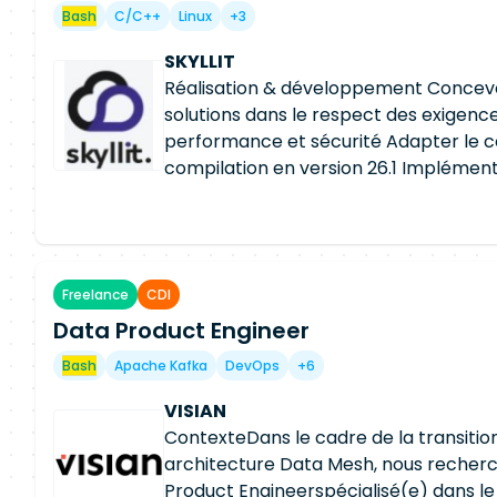
de configuration avec Ansible.
Bash
C/C++
Linux
+3
SKYLLIT
Réalisation & développement Concevoi
solutions dans le respect des exigence
performance et sécurité Adapter le c
compilation en version 26.1 Implément
développements conformément aux n
Chaînes de build & livraison Intervenir
build/compilation (CMake, MSBuild) A
livraisons via XL Deploy et XL Release I
Freelance
CDI
(notamment Sophis) Qualité & sécurité
Data Product Engineer
et la sécurité du code (Checkmarx, S
les pratiques DevSecOps sur l'ensemb
Bash
Apache Kafka
DevOps
+6
Documentation & tests Rédiger le vol
user stories Documenter les dévelop
VISIAN
Préparer et automatiser les tests, y c
ContexteDans le cadre de la transitio
d'intégration Support & intégration As
architecture Data Mesh, nous recher
la maintenance des applications Part
Product Engineerspécialisé(e) dans 