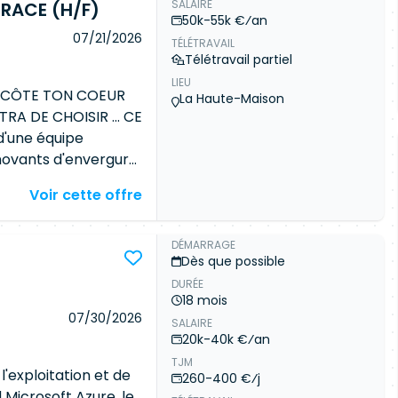
SALAIRE
TRACE (H/F)
en en Condition
50k-55k €⁄an
ort de niveau 3 sur
07/21/2026
TÉLÉTRAVAIL
ité. Scripting &
Télétravail partiel
les scripts de
LIEU
ique du langage Perl
L CÔTE TON COEUR
La Haute-Maison
outillage existant, en
A DE CHOISIR ... CE
isation des Accès :
d'une équipe
écurité (OpenSSH,
nnovants d'envergure
uffle à ta carrière
Voir cette offre
 toi.Au sein d'un
tu participeras à
vabilité dans des
DÉMARRAGE
Dès que possible
remise/cloud public)
DURÉE
ations techniques, tu
18 mois
chnique, tu définiras
07/30/2026
SALAIRE
ouvelles
20k-40k €⁄an
bug, tu laisseras Ton
TJM
es de pilotage, tu
l'exploitation et de
260-400 €⁄j
 la formation qui va
d Microsoft Azure, le