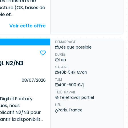
es transferts de
ructure (OS, bases de
le et
lications Mise en
Voir cette offre
ppement de scripts
 L3 Incident
xpérience dans
DÉMARRAGE
Dès que possible
ponsabilités
DURÉE
ation des systèmes
1 an
QL N2/N3
er la cohérence, la
SALAIRE
 permanente de
40k-54k €⁄an
TJM
08/07/2026
400-500 €⁄j
TÉLÉTRAVAIL
Télétravail partiel
Digital Factory
ues, nous
LIEU
Paris, France
licatif N2/N3 pour
tir la disponibilité
ns métiers. Vos