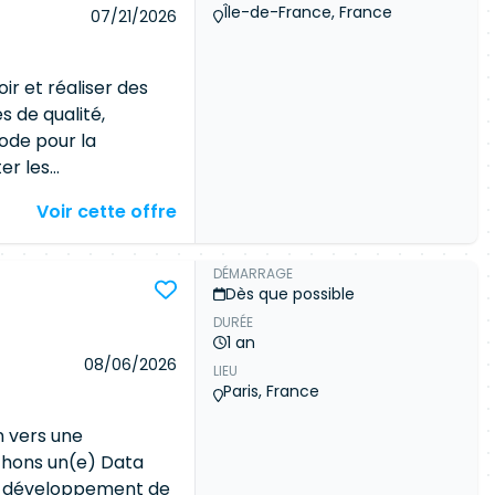
Île-de-France, France
07/21/2026
r et réaliser des
s de qualité,
ode pour la
er les
ormes en vigueur
Voir cette offre
 sur les chaînes de
utomatiser les
ntégrer les APIs
DÉMARRAGE
Dès que possible
 Garantir la qualité
DURÉE
onarQube) Appliquer
1 an
le de la chaîne
08/06/2026
LIEU
et technique des
Paris, France
pements réalisés
ompris les tests
n vers une
surer le support et
chons un(e) Data
iciper aux processus
le développement de