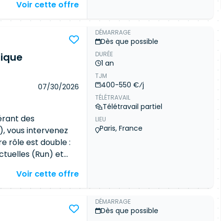
Voir cette offre
rent technique sur
n étroite
veloppement. À ce
DÉMARRAGE
Dès que possible
r et diagnostiquer
DURÉE
nique
s. Assurer le
1 an
e les incidents
TJM
rdonner les
400-550 €⁄j
07/30/2026
ppement. Participer
TÉLÉTRAVAIL
us de support.
Télétravail partiel
tation technique.
érant des
LIEU
 supervision et de
Paris, France
, vous intervenez
ration afin
e rôle est double :
s.
ctuelles (Run) et
 l'obsolescence
Voir cette offre
 : Concevoir et
iques
 de nouvelles
DÉMARRAGE
Dès que possible
stratégies de