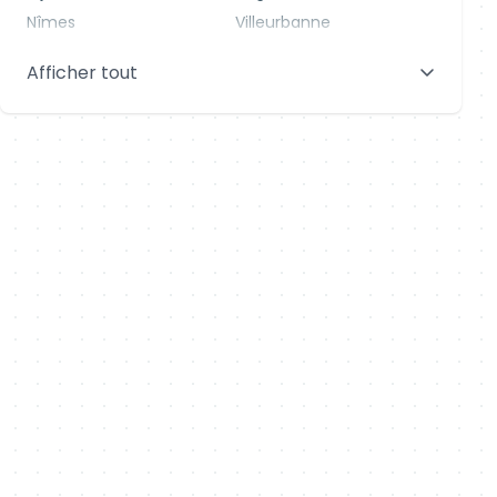
Nîmes
Villeurbanne
Saint-Denis
Le Mans
Afficher tout
Aix-en-Provence
Clermont-Ferrand
Brest
Tours
Amiens
Limoges
Annecy
Perpignan