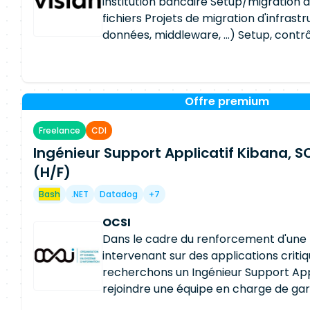
institution bancaire Setup/migration d
fichiers Projets de migration d'infrast
données, middleware, …) Setup, contrô
standardisation du monitoring des app
place de KPIs Maintenance et dévelo
en python/
bash
Capacity Management
Management Problem Management E
Offre premium
l'environnement du service11+ ans Res
Freelance
CDI
clésDesign, management et administr
Ingénieur Support Applicatif Kibana, S
de gestion de bases de données Assur
qualité, la sécurité et l'accessibilité
(H/F)
l'information
Bash
.NET
Datadog
+7
OCSI
Dans le cadre du renforcement d'une 
intervenant sur des applications critiq
recherchons un Ingénieur Support App
rejoindre une équipe en charge de garan
et la qualité de service des applicatio