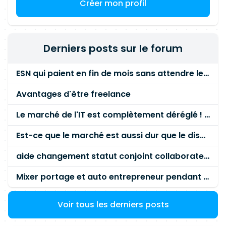
Créer mon profil
transformation du système d'information. Porter
les décisions et recommandations
d'architecture auprès des différentes parties
prenantes.
Derniers posts sur le forum
ESN qui paient en fin de mois sans attendre le paiement client ?
Avantages d'être freelance
Le marché de l'IT est complètement déréglé ! STOP à cette mascarade ! Il faut s'unir et résister !
Est-ce que le marché est aussi dur que le disent les commerciaux ?
aide changement statut conjoint collaborateur
Mixer portage et auto entrepreneur pendant des années - quel risque ?
Voir tous les derniers posts