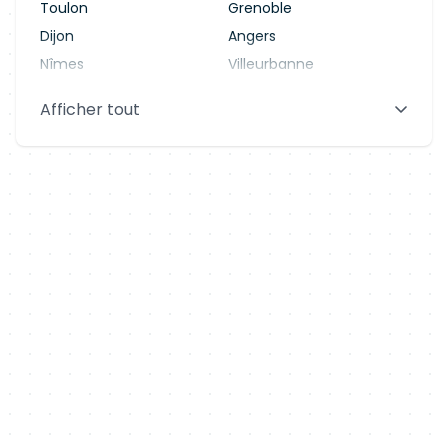
Toulon
Grenoble
Dijon
Angers
Nîmes
Villeurbanne
Saint-Denis
Le Mans
Afficher tout
Aix-en-Provence
Clermont-Ferrand
Brest
Tours
Amiens
Limoges
Annecy
Perpignan