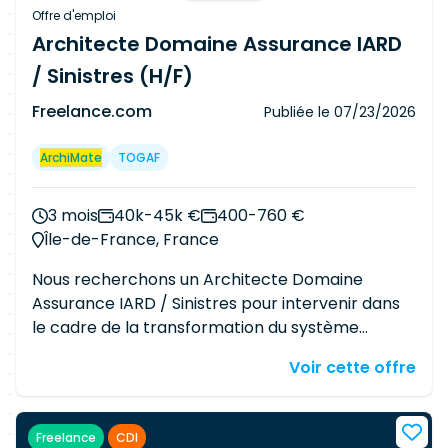
définition des cibles et plans de transformation
Offre d'emploi
du système d'information, ainsi qu'à l'élaboration
Architecte Domaine Assurance IARD
des principes, règles et standards d'architecture
/ Sinistres (H/F)
pour construire un SI robuste et évolutif.
Freelance.com
Publiée le
07/23/2026
ArchiMate
TOGAF
3 mois
40k-45k €
400-760 €
Île-de-France, France
Nous recherchons un Architecte Domaine
Assurance IARD / Sinistres pour intervenir dans
le cadre de la transformation du système
d'information assurantiel. La mission s'inscrit au
Voir cette offre
sein d'une équipe d'architectes et porte plus
spécifiquement sur le domaine indemnisation /
sinistres IARD. L'architecte sera l'interlocuteur de
Freelance
CDI
référence sur ce périmètre et accompagnera