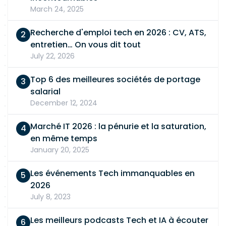
March 24, 2025
tests de validation cryptographique
(VECTORS/KAT), - Participer à l'intégration des
Recherche d'emploi tech en 2026 : CV, ATS,
primitives PQC au sein des stacks réseaux, des
entretien… On vous dit tout
protocoles de sécurité et des architectures
July 22, 2026
existantes (PKI, enrôlement d'équipements), -
Assurer la conformité du code développé avec
Top 6 des meilleures sociétés de portage
les exigences des normes FIPS et des critères de
salarial
certification (FIPS 140-3, Common Criteria).
December 12, 2024
Marché IT 2026 : la pénurie et la saturation,
en même temps
January 20, 2025
Les événements Tech immanquables en
2026
July 8, 2023
Les meilleurs podcasts Tech et IA à écouter