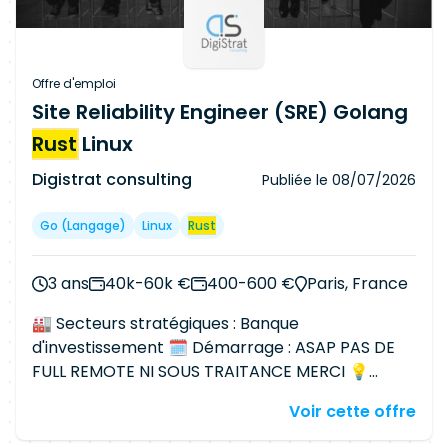
architecture, développe et maintient en
production les applications de booking et de
données de marché de son périmètre, qui
servent à la valorisation et au calcul de risque. La
Offre d'emploi
mission consiste à : Compréhension des besoins
Site Reliability Engineer (SRE) Golang
métier et des problématiques techniques.
Rust
Linux
Architecture et conception de systèmes
informatiques.
Digistrat consulting
Publiée le
08/07/2026
Go (langage)
Linux
Rust
3 ans
40k-60k €
400-600 €
Paris, France
🏭 Secteurs stratégiques : Banque
d'investissement 🗓 Démarrage : ASAP PAS DE
FULL REMOTE NI SOUS TRAITANCE MERCI 💡
Contexte /Objectifs : Mise en place des
Voir cette offre
métriques pour assurer la fiabilité de
l'écosystème Lire le code, le comprendre