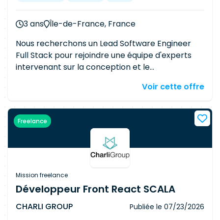
3 ans
Île-de-France, France
Nous recherchons un Lead Software Engineer
Full Stack pour rejoindre une équipe d'experts
intervenant sur la conception et le
développement d'une plateforme
Voir cette offre
d'observabilité innovante au sein d'un
environnement IT à grande échelle. Vous
participerez à la conception, au développement
Freelance
et à l'évolution de solutions techniques sur
mesure autour de la collecte, du traitement et
de l'exploitation des données d'observabilité. Vos
principales missions seront : Concevoir et
développer des composants backend
Mission freelance
performants en Golang. Participer au
Développeur Front React SCALA
développement d'interfaces web en JavaScript
CHARLI GROUP
Publiée le
07/23/2026
/ TypeScript (React, Angular ou Vue.js).