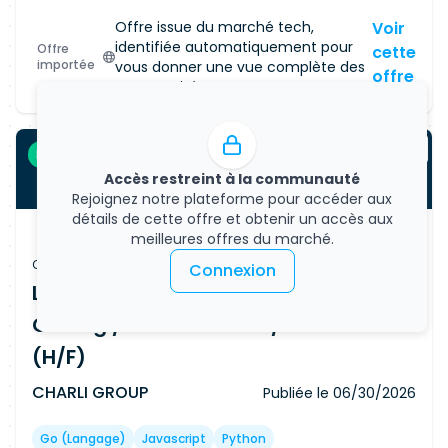
Offre issue du marché tech,
Voir
identifiée automatiquement pour
Offre
cette
importée
vous donner une vue complète des
offre
opportunités.
Freelance
CDI
Accès restreint à la communauté
Rejoignez notre plateforme pour accéder aux
détails de cette offre et obtenir un accès aux
meilleures offres du marché.
Offre d'emploi
Connexion
Lead Software Engineer Full Stack –
Golang / Observabilité / Kubernetes
(H/F)
CHARLI GROUP
Publiée le
06/30/2026
Go (langage)
Javascript
Python