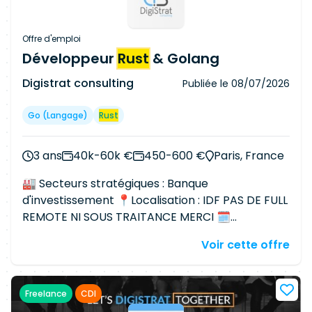
Offre d'emploi
Développeur
Rust
& Golang
Digistrat consulting
Publiée le
08/07/2026
Go (langage)
Rust
3 ans
40k-60k €
450-600 €
Paris, France
🏭 Secteurs stratégiques : Banque
d'investissement 📍Localisation : IDF PAS DE FULL
REMOTE NI SOUS TRAITANCE MERCI 🗓
Démarrage : ASAP 💡 Contexte /Objectifs : Dans
Voir cette offre
le cadre d'un projet au sein d'un client grand
compte, nous sommes à la recherche d'un
Développeur Rust. Les connaissances sur le
Freelance
CDI
langage GO sont un plus. L'équipe conçoit,