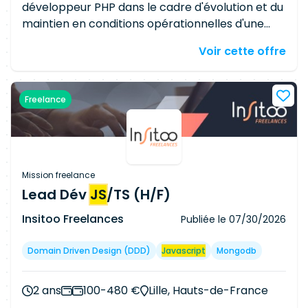
développeur PHP dans le cadre d'évolution et du
maintien en conditions opérationnelles d'une
application Web PHP. A ce titre, l'environnement
Voir cette offre
technique est le suivant : · Framework PHP MVC
propriétaire · Base de données MS SQL · HTML 5,
javascript
· GIT · JIRA La mission se déroulera
Freelance
dans les locaux du client à Paris (13ème) avec du
télétravail partiel. Nous recherchons un profil
autonome de 5 à 10 ans d'expérience, ayant
travaillé en environnement Agile.
Mission freelance
Lead Dév
JS
/TS (H/F)
Insitoo Freelances
Publiée le
07/30/2026
Domain Driven Design (DDD)
Javascript
Mongodb
2 ans
100-480 €
Lille, Hauts-de-France