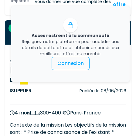
développeur·ses dans leur adoption. Utiliser
importée
vous donner une vue complète des
offre
opportunités.
quotidiennement des agents et copilotes de
code, tout en sachant comprendre, challenger
et expliquer le code généré. Contribuer
Freelance
progressivement à l'animation d'une
Accès restreint à la communauté
communauté frontend transverse.
Rejoignez notre plateforme pour accéder aux
Environnement technique :
JavaScript
Vanilla,
détails de cette offre et obtenir un accès aux
Sass, Webpack, Storybook, Git, intégration
meilleures offres du marché.
continue, tests unitaires et d'intégration. La
Mission freelance
Connexion
trajectoire cible s'oriente vers
JavaScript
,
[FBO] Développeur C#.Net Sencha
TypeScript et un framework moderne.
Ext
JS
- 1789
ISUPPLIER
Publiée le
08/06/2026
4 mois
300-400 €
Paris, France
Contexte de la mission Les objectifs de la mission
sont : * Prise de connaissance de l'existant *