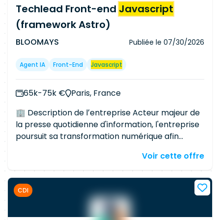
Framework,HashiCorp Terraform,
React
,Data
Techlead Front-end
Javascript
Analysis,AWS Amazon,
(framework Astro)
BLOOMAYS
Publiée le
07/30/2026
Agent IA
Front-End
Javascript
65k-75k €
Paris, France
🏢 Description de lʼentreprise Acteur majeur de
la presse quotidienne d'information, l'entreprise
poursuit sa transformation numérique afin
d'offrir une expérience de lecture rapide, fiable
Voir cette offre
et performante. La direction technique réunit
environ 65 développeur·ses organisé·es en
Feature Teams. L'un des enjeux majeurs à venir
CDI
consiste à faire évoluer une stack historique vers
un socle frontend plus moderne, mutualisé et
adapté aux nouveaux usages de l'intelligence