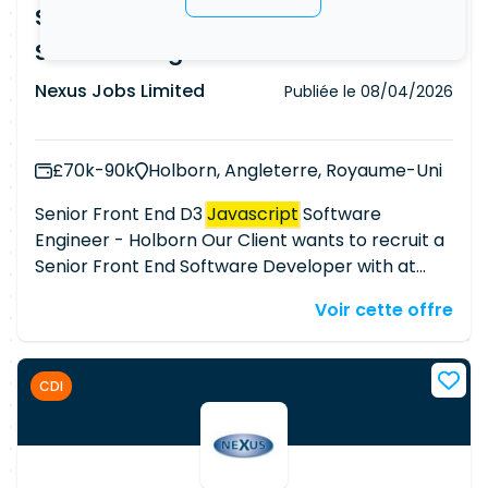
Senior Front End D3
Javascript
Software Engineer - Holborn
Nexus Jobs Limited
Publiée le
08/04/2026
£70k-90k
Holborn, Angleterre, Royaume-Uni
Senior Front End D3
Javascript
Software
Engineer - Holborn Our Client wants to recruit a
Senior Front End Software Developer with at
least 7 to 10 years expertise of working with D3
Voir cette offre
React
and
Javascript
. You will be involved with
creating sophisticated, robust and easy to use
web apps whilst working in a close-knit team
CDI
who solve complex problems, together. The
Client works with very latest cutting edge Front
End Technologies. You will be working to create
data-heavy applications for the Company's