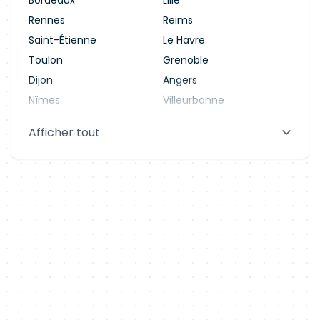
Bordeaux
Lille
Rennes
Reims
Saint-Étienne
Le Havre
Toulon
Grenoble
Dijon
Angers
Nîmes
Villeurbanne
Saint-Denis
Le Mans
Afficher tout
Aix-en-Provence
Clermont-Ferrand
Brest
Tours
Amiens
Limoges
Annecy
Perpignan