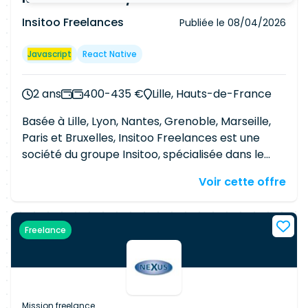
Insitoo Freelances
Publiée le
08/04/2026
Javascript
React Native
2 ans
400-435 €
Lille, Hauts-de-France
Basée à Lille, Lyon, Nantes, Grenoble, Marseille,
Paris et Bruxelles, Insitoo Freelances est une
société du groupe Insitoo, spécialisée dans le
placement et le sourcing des Freelances IT et
Voir cette offre
Métier. Depuis 2007, Insitoo Freelances a su
s'imposer comme une référence en matière de
freelancing par son expertise dans l'IT et ses
Freelance
valeurs de transparence et de proximité.
Actuellement, afin de répondre aux besoins de
nos clients, nous recherchons un Développeur
fullstack PHP Symfony / React Native H/F à Lille,
France. Contexte : Au sein de la Direction
Mission freelance