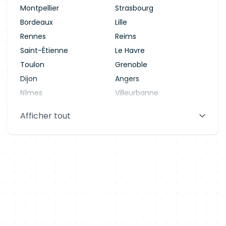
Montpellier
Strasbourg
Bordeaux
Lille
Rennes
Reims
Saint-Étienne
Le Havre
Toulon
Grenoble
Dijon
Angers
Nîmes
Villeurbanne
Saint-Denis
Le Mans
Afficher tout
Aix-en-Provence
Clermont-Ferrand
Brest
Tours
Amiens
Limoges
Annecy
Perpignan