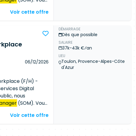
érationnel de la
Voir cette offre
 du
management
oter les opérations
té, service desk,
DÉMARRAGE
Dès que possible
ipe d'environ 10
SALAIRE
et desk) Animer les
rkplace
37k-43k €⁄an
quipe Coordonner les
LIEU
imer les comités
Toulon, Provence-Alpes-Côte
06/12/2026
 qualité de service
d'Azur
é de production dans
incidents,
orkplace (F/H) -
ion des processus
ervices Digital
t et de packaging
ublic, nous
anager
(SOM). Vous
érationnel de la
Voir cette offre
 du
management
oter les opérations
té, service desk,