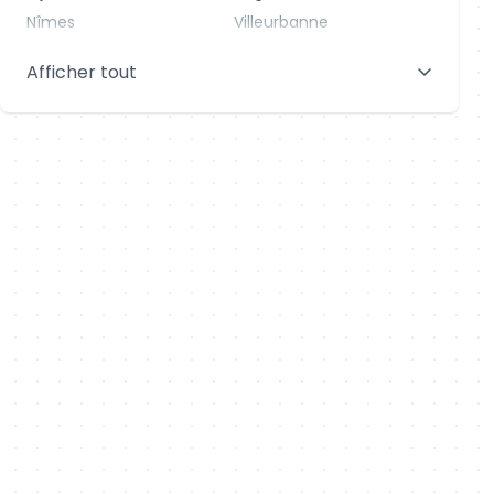
Nîmes
Villeurbanne
Saint-Denis
Le Mans
Afficher tout
Aix-en-Provence
Clermont-Ferrand
Brest
Tours
Amiens
Limoges
Annecy
Perpignan