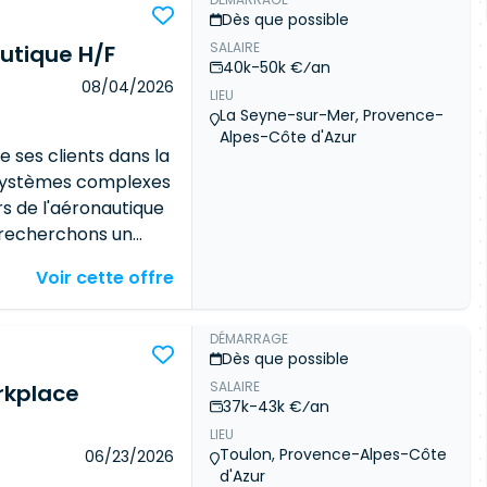
arial (équivalent
Dès que possible
trage de Windchill
SALAIRE
sus existants ; *
utique H/F
40k-50k €⁄an
les fonctionnalités
08/04/2026
LIEU
nctionnel aux
La Seyne-sur-Mer, Provence-
qu'ils rencontrent et
Alpes-Côte d'Azur
ger, mettre à jour et
 ses clients dans la
le ; * Participer à
systèmes complexes
hension des PLMs,
rs de l'aéronautique
es PLMs sur la partie
s recherchons un
) ; * Former les
erez un rôle clé
Voir cette offre
ation optimale du
 la cohérence globale
PLM
.
 jour de distanciel
assurant la
 Démarrage cible mi-
érents métiers
DÉMARRAGE
Dès que possible
ois, potentiellement
ous intégrerez une
SALAIRE
ortage salarial
illerez en
rkplace
37k-43k €⁄an
les
métiers et les
LIEU
occuperez une
Toulon, Provence-Alpes-Côte
06/23/2026
 garant de la
d'Azur