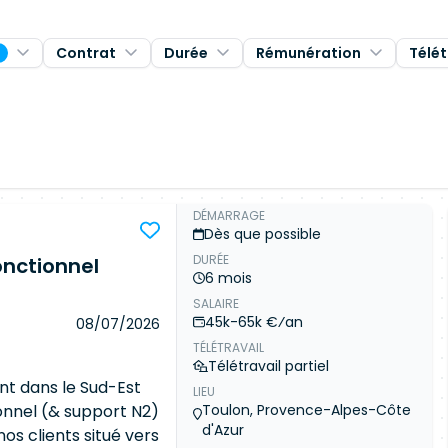
Contrat
Durée
Rémunération
Télét
1
DÉMARRAGE
Dès que possible
DURÉE
onctionnel
6 mois
SALAIRE
45k-65k €⁄an
08/07/2026
TÉLÉTRAVAIL
Télétravail partiel
t dans le Sud-Est
LIEU
onnel (& support N2)
Toulon, Provence-Alpes-Côte
d'Azur
nos clients situé vers