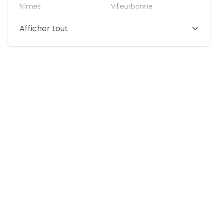
Nîmes
Villeurbanne
Saint-Denis
Le Mans
Afficher tout
Aix-en-Provence
Clermont-Ferrand
Brest
Tours
Amiens
Limoges
Annecy
Perpignan