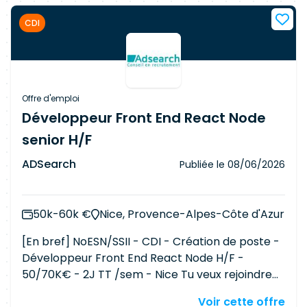
CDI
Offre d'emploi
Développeur Front End React Node
senior H/F
ADSearch
Publiée le
08/06/2026
50k-60k €
Nice, Provence-Alpes-Côte d'Azur
[En bref] NoESN/SSII - CDI - Création de poste -
Développeur Front End React Node H/F -
50/70K€ - 2J TT /sem - Nice Tu veux rejoindre
un projet tech ambitieux de refonte ? Tu n'as
Voir cette offre