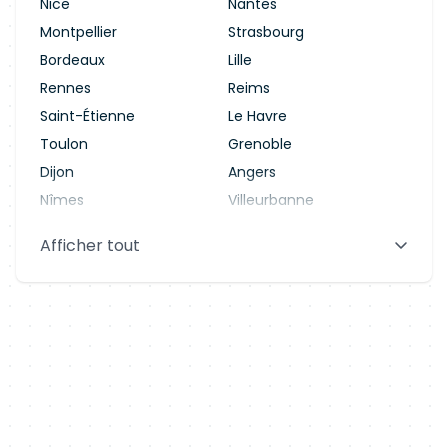
Nice
Nantes
Montpellier
Strasbourg
Bordeaux
Lille
Rennes
Reims
Saint-Étienne
Le Havre
Toulon
Grenoble
Dijon
Angers
Nîmes
Villeurbanne
Saint-Denis
Le Mans
Afficher tout
Aix-en-Provence
Clermont-Ferrand
Brest
Tours
Amiens
Limoges
Annecy
Perpignan