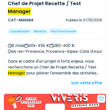
notamment via PowerShell Participer au
Chef de Projet Recette / Test
maintien en conditions opérationnelles des
Manager
infrastructures Microsoft Collaborer au
quotidien avec les équipes Réseau, Systèmes et
CAT-AMANIA
Publiée le
07/15/2026
Sécurité Conditions : Localisation : Aix-en-
Provence Démarrage : septembre 2026 Mission
Coordination
Recette
Test Fonctionnel
longue durée
6 mois
40k-45k €
280-400 €
Aix-en-Provence, Provence-Alpes-Côte d'Azur
Dans le cadre d'un projet à forts enjeux, nous
recherchons un Chef de Projet Recette / Test
Manager
pour piloter l'ensemble des activités
de validation fonctionnelle et technique dans un
Voir cette offre
contexte exigeant, caractérisé par un périmètre
important et des délais contraints. Vous serez
responsable
de la stratégie de recette et de la
CDI
coordination des différentes parties prenantes
afin de garantir la qualité des livraisons et le