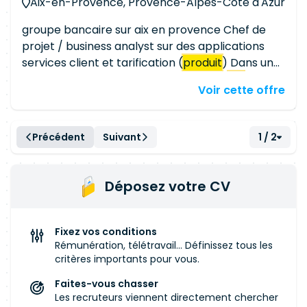
Aix-en-Provence, Provence-Alpes-Côte d'Azur
groupe bancaire sur aix en provence Chef de
projet / business analyst sur des applications
services client et tarification (
produit
) Dans une
équipe agile avec un scrum master et
PO
Voir cette offre
Expérience dans le bancaire obligatoire
Technologies demandées : Confluence, Jira,
XRAY, methode agile Les + : mainframe,
Précédent
Suivant
1 / 2
architecture logicielle, bases de données, SQL
groupe bancaire sur aix en provence Chef de
projet / business analyst sur des applications
Déposez votre CV
services client et tarification (
produit
) Dans une
équipe agile avec un scrum master et
PO
Expérience dans le bancaire obligatoire
Fixez vos conditions
Technologies demandées : Confluence, Jira,
Rémunération, télétravail... Définissez tous les
XRAY, methode agile Les + : mainframe,
critères importants pour vous.
architecture logicielle, bases de données, SQL
Faites-vous chasser
Les recruteurs viennent directement chercher