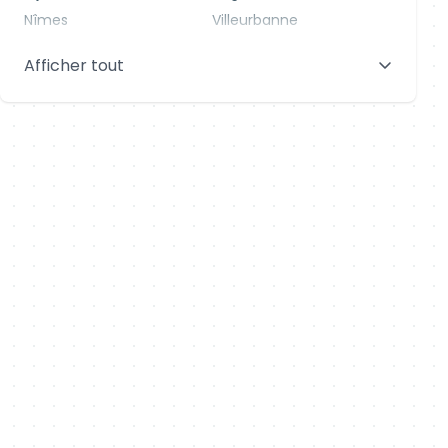
Nîmes
Villeurbanne
Saint-Denis
Le Mans
Afficher tout
Aix-en-Provence
Clermont-Ferrand
Brest
Tours
Amiens
Limoges
Annecy
Perpignan