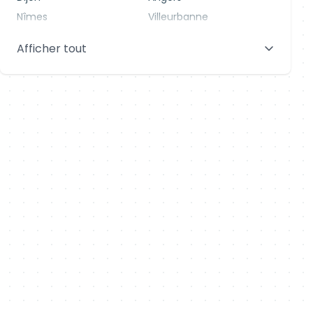
Nîmes
Villeurbanne
Saint-Denis
Le Mans
Afficher tout
Aix-en-Provence
Clermont-Ferrand
Brest
Tours
Amiens
Limoges
Annecy
Perpignan