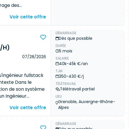
frage des
 : - Java et Angular
Voir cette offre
EUX (c'est le point
ulier PostgreSQL -
r
- Notions des outils
DÉMARRAGE
Dès que possible
 - Être à l'aise en
DURÉE
F/H)
backlog (chiffrage
5 mois
e : les
07/28/2026
SALAIRE
ais, il faut savoir
40k-45k €⁄an
pprécié : - D'autres
TJM
pétences DevOps -
'ingénieur fullstack
350-430 €⁄j
n Agile / Scrum
ntexte Dans le
TÉLÉTRAVAIL
urs de télétravail
ution de son système
Télétravail partiel
septembre 2026,
un Ingénieur
LIEU
Grenoble, Auvergne-Rhône-
 renforcer une
Voir cette offre
Alpes
s applications
és de
onditions
DÉMARRAGE