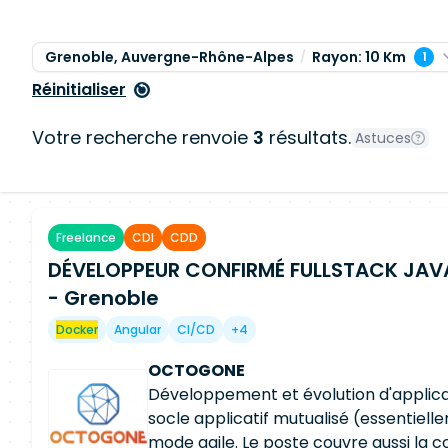
Grenoble, Auvergne-Rhône-Alpes
Rayon: 10 Km
1
Réinitialiser
Votre recherche renvoie
3
résultats.
Astuces
Freelance
CDI
CDD
DÉVELOPPEUR CONFIRMÉ FULLSTACK JAV
- Grenoble
Docker
Angular
CI/CD
+4
OCTOGONE
Développement et évolution d'applica
socle applicatif mutualisé (essentiel
mode agile. Le poste couvre aussi la c