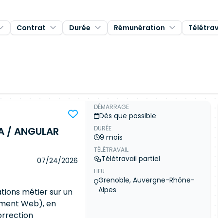
Contrat
Durée
Rémunération
Télétrav
DÉMARRAGE
Dès que possible
DURÉE
A / ANGULAR
9 mois
TÉLÉTRAVAIL
Télétravail partiel
07/24/2026
LIEU
Grenoble, Auvergne-Rhône-
Alpes
tions métier sur un
lement Web), en
orrection