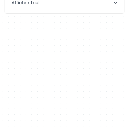
Afficher tout
Aix-en-Provence
Clermont-Ferrand
Brest
Tours
Amiens
Limoges
Annecy
Perpignan