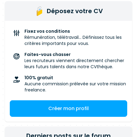
fonctionnalités, d'optimiser les performances, et
Déposez votre CV
de moderniser l'architecture via la
conteneurisation. • Backend : Maîtrise de
Groovy/Grails (ou Java Spring), expérience avec
Fixez vos conditions
les bases de données (SQL/NoSQL) et les outils
Rémunération, télétravail... Définissez tous les
d'indexation (Elasticsearch). • Frontend :
critères importants pour vous.
Expérience avec React • DevOps : Connaissance
Faites-vous chasser
de
Docker
, Kubernetes (un plus), et des bonnes
Les recruteurs viennent directement chercher
pratiques de conteneurisation. • Outils : Git,
leurs futurs talents dans notre CVthèque.
CI/CD (Gitlab), tests unitaires (JUnit, Spock,
100% gratuit
Jest). Environnement Technique ELASTICSEARCH
Aucune commission prélevée sur votre mission
GROOVY JAVA REACT NATIVE SPRING SQL
freelance.
Créer mon profil
Derniers posts sur le forum