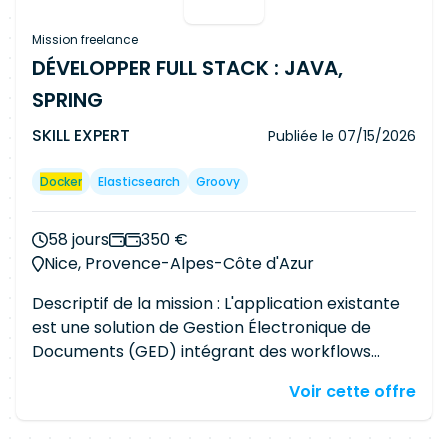
Mission freelance
DÉVELOPPER FULL STACK : JAVA,
SPRING
SKILL EXPERT
Publiée le
07/15/2026
Docker
Elasticsearch
Groovy
58 jours
350 €
Nice, Provence-Alpes-Côte d'Azur
Descriptif de la mission : L'application existante
est une solution de Gestion Électronique de
Documents (GED) intégrant des workflows
métiers. Elle est développée en Groovy/Grails
Voir cette offre
(basé sur Java Spring) pour le backend, et utilise
une IHM en React pour le frontend. L'objectif de
la mission est d'ajouter de nouvelles