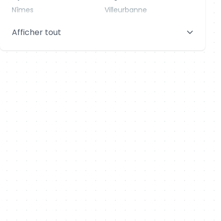
Nîmes
Villeurbanne
Saint-Denis
Le Mans
Afficher tout
Aix-en-Provence
Clermont-Ferrand
Brest
Tours
Amiens
Limoges
Annecy
Perpignan