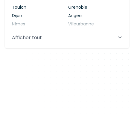
Toulon
Grenoble
Dijon
Angers
Nîmes
Villeurbanne
Saint-Denis
Le Mans
Afficher tout
Aix-en-Provence
Clermont-Ferrand
Brest
Tours
Amiens
Limoges
Annecy
Perpignan