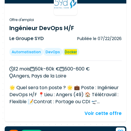
d'installation et d'exploitation - Rédaction des
scripts d'automatisation et d'accompagnement
à la recette technique Environnement
Offre d'emploi
techniques : -
Docker
Swarm - Linux RHEL -
Ingénieur DevOps H/F
VMware vCF/NSX - Automatisation - Sécurité
Le Groupe SYD
Publiée le
07/22/2026
conteneur - Exploitation industrialisée
Automatisation
DevOps
Docker
12 mois
50k-60k €
500-600 €
Angers, Pays de la Loire
🌟 Quel sera ton poste ? 🌟 💼 Poste : Ingénieur
DevOps H/F 📍Lieu : Angers (49) 🏠 Télétravail :
Flexible 📝Contrat : Portage ou CDI 🛫
Démarrage : Septembre 👉 Contexte client : Tu
Voir cette offre
rejoins un grand acteur du secteur public
engagé dans l'industrialisation et
l'automatisation de ses plateformes autour d'un