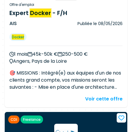
Offre d'emploi
Expert
Docker
- F/H
AIS
Publiée le
08/05/2026
Docker
1 mois
45k-50k €
250-500 €
Angers, Pays de la Loire
🎯 MISSIONS : Intégré(e) aux équipes d'un de nos
clients grand compte, vos missions seront les
suivantes : - Mise en place d'une architecture
haute disponibilité sous RHEL 9 et VMware vCF 8
Voir cette offre
- Mise en place du déploiement applicatif
conteneurisé - Gestion du réseau - Gestion de la
sécurité et de l'automatisation - Gestion de
CDI
Freelance
l'intégration des outils d'exploitation, de
supervision et de sauvegarde - Procédures