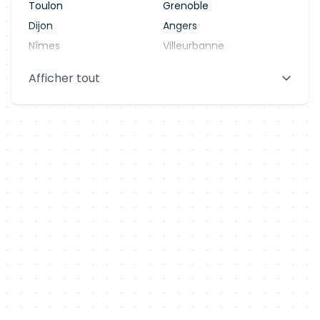
Toulon
Grenoble
Dijon
Angers
Nîmes
Villeurbanne
Saint-Denis
Le Mans
Afficher tout
Aix-en-Provence
Clermont-Ferrand
Brest
Tours
Amiens
Limoges
Annecy
Perpignan