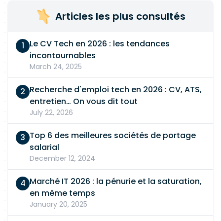
sécurité et des pratiques DevOps. Participer aux
Articles les plus consultés
cérémonies Agile et à la définition des user
stories techniques. 🧰 Stack technique :
Le CV Tech en 2026 : les tendances
Développement : Python, Flask, APIs REST.
incontournables
Automatisation / IaC : Ansible (expert), Molecule,
March 24, 2025
scripting. CI/CD : GitLab CI, Pipelines, Artifactory,
JFrog. Conteneurisation :
Docker
, Podman.
Recherche d'emploi tech en 2026 : CV, ATS,
Systèmes : Linux RHEL / CentOS, environnements
entretien… On vous dit tout
virtualisés. Bases de données : PostgreSQL, Redis.
July 22, 2026
Middleware : Apache, Tomcat. Méthodologie :
Agile Scrum / Kanban. Sécurité : bonnes
Top 6 des meilleures sociétés de portage
pratiques SSI et conformité.
salarial
December 12, 2024
Marché IT 2026 : la pénurie et la saturation,
en même temps
January 20, 2025