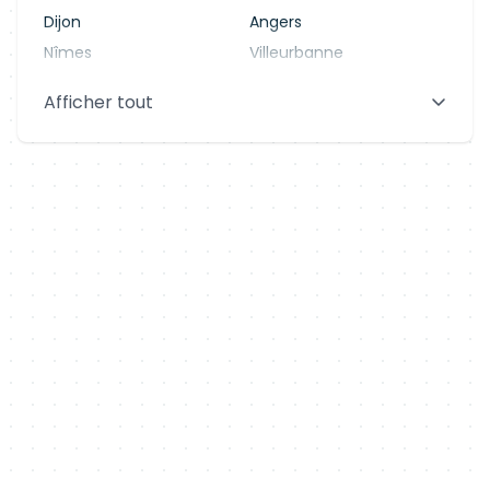
Dijon
Angers
Nîmes
Villeurbanne
Saint-Denis
Le Mans
Afficher tout
Aix-en-Provence
Clermont-Ferrand
Brest
Tours
Amiens
Limoges
Annecy
Perpignan