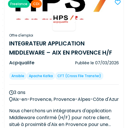
Freelance
CDI
services XaaS (Kubernetes as a Service,
PostgreSQL, MongoDB, etc.) en collaboration
avec les équipes Cloud, DevOps et SRE, tout en
garantissant des solutions sécurisées, évolutives
et conformes aux exigences ISO 27001 et HDS.
Offre d'emploi
Vos missionsConcevoir, développer et déployer
INTEGRATEUR APPLICATION
des services PaaS/XaaS sur la plateforme Cloud
MIDDLEWARE – AIX EN PROVENCE H/F
interne. Développer un système agentique pour
la conception de l'offre PaaS. Assurer
Acpqualife
Publiée le
07/03/2026
l'intégration et l'interopérabilité des services
avec les plateformes existantes (Morpheus,
Ansible
Apache Kafka
CFT (Cross File Transfer)
OpenStack). Développer et personnaliser des
API en Go. Concevoir et intégrer des opérateurs
3 ans
Kubernetes. Industrialiser les déploiements via
Aix-en-Provence, Provence-Alpes-Côte d'Azur
des pipelines CI/CD. Automatiser les
déploiements avec Helm et Ansible. Intégrer les
Nous cherchons un intégrateurs d'application
solutions aux outils de monitoring, logging et
Middleware confirmé (H/F) pour notre client,
alerting. Garantir la sécurité des services Cloud
situé à proximité d'Aix en Provence pour une