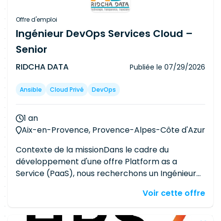
Offre d'emploi
Ingénieur DevOps Services Cloud –
Senior
RIDCHA DATA
Publiée le
07/29/2026
Ansible
Cloud Privé
DevOps
1 an
Aix-en-Provence, Provence-Alpes-Côte d'Azur
Contexte de la missionDans le cadre du
développement d'une offre Platform as a
Service (PaaS), nous recherchons un Ingénieur
DevOps Services Cloud pour concevoir,
Voir cette offre
développer et industrialiser des services Cloud
managés sur la plateforme interne. Le
consultant contribuera à la mise en place de