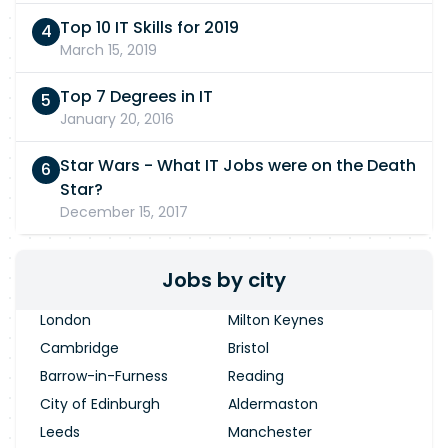
Top 10 IT Skills for 2019
March 15, 2019
Top 7 Degrees in IT
January 20, 2016
Star Wars - What IT Jobs were on the Death
Star?
December 15, 2017
Jobs by city
London
Milton Keynes
Cambridge
Bristol
Barrow-in-Furness
Reading
City of Edinburgh
Aldermaston
Leeds
Manchester