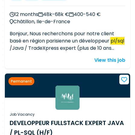
12 months
48k-68k €
400-540 €
Châtillon, Ile-de-France
Bonjour, Nous recherchons pour notre client
basé en région parisienne un développeur
pl/sql
/Java / TradeXpress expert (plus de 10 ans
d'expérience). Contrainte forte du projet
View this job
Domaine Retail et Evolution dans un
environnement Agile Le livrable est Traiter les
incidents de production de niveau 3 et les
Permanent
demandes utilisateurs en fonction de leurs
priorités Identifier de manière précise les root
causes des incidents et des problèmes repérés
dans le cadre du monitoring Identifier les besoins
complémentaires des utilisateurs en termes de
Job Vacancy
formation et de documentation Compétences
DEVELOPPEUR FULLSTACK EXPERT JAVA
techniques
PL/SQL
- Expert - Impératif Java -
/ PL-SQL (H/F)
Confirmé - Impératif ARGOS - Confirmé -