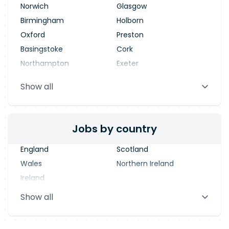
Norwich
Glasgow
Birmingham
Holborn
Oxford
Preston
Basingstoke
Cork
Northampton
Exeter
Stevenage
Warrington
Show all
Blackpool
Dublin
Jobs by country
England
Scotland
Wales
Northern Ireland
Ireland
Show all