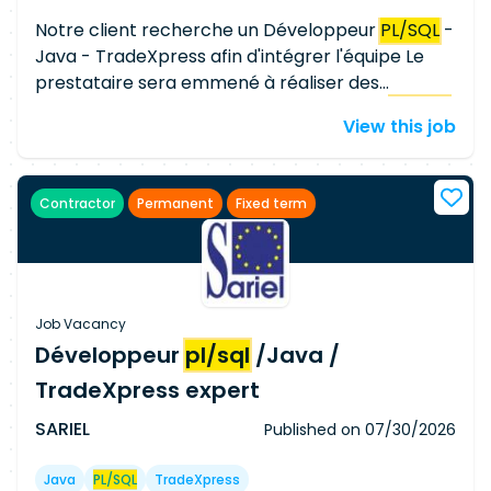
Notre client recherche un Développeur
PL/SQL
-
Java - TradeXpress afin d'intégrer l'équipe Le
prestataire sera emmené à réaliser des
développements importants en JAVA et
PL/SQL
View this job
et à moindre échelle des développements avec
l'ETL TradeXpress. D'où l'importance de la
connaissance très approfondie du
PL/SQL
, une
Contractor
Permanent
Fixed term
connaissance du développement JAVA ainsi que
le principe de fonctionnement d'un ETL. Le
prestataire devra être expert dans du
PL/SQL
,
confirmer dans le développement JAVA avec au
moins 10 ans d'expériences professionnel. Une
Job Vacancy
connaissance du développement ETL et
Développeur
pl/sql
/Java /
particulièrement de TradeXpress serait très
TradeXpress expert
appréciée.
SARIEL
Published on
07/30/2026
Java
PL/SQL
TradeXpress