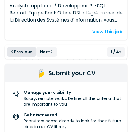
Analyste applicatif / Développeur PL-SQL
Renfort Equipe Back Office DSI Intégré au sein de
la Direction des Systèmes d'Information, vous
rejoignez l'équipe en charge des applications
View this job
Back Office, sur les systèmes Finance en
particulier. A la fois développeur et acteur du
run, vous intervenez sur les interfaces Finance
Previous
Next
1 / 4
existantes et sur les projets de développement
en cours, en lien étroit avec la Direction
Financière et l'équipe DSI Back Office. Run : faire
Submit your CV
tourner les interfaces entre les systèmes
Finance pour assurer notamment les clôtures
de fin de mois et les clôtures semestrielles o
Manage your visibility
Résolution des problèmes rencontrés sur ces
Salary, remote work... Define all the criteria that
interfaces, avec le support du Responsable de
are important to you.
Domaine SI Développement : prendre en charge
Get discovered
les développements sur les projets Finance
Recruiters come directly to look for their future
suivants : refonte des interfaces Finance mise en
hires in our CV library.