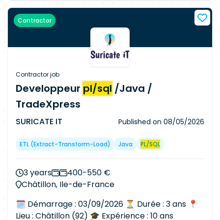
Contractor
Contractor job
Developpeur
pl/sql
/Java /
TradeXpress
SURICATE IT
Published on
08/05/2026
ETL (Extract-Transform-Load)
Java
PL/SQL
3 years
400-550 €
Châtillon, Ile-de-France
🗓 Démarrage : 03/09/2026 ⏳ Durée : 3 ans 📍
Lieu : Châtillon (92) 🎓 Expérience : 10 ans