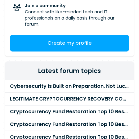
place d'un nouvel outil de trésorerie
Join a community
Connect with like-minded tech and IT
professionals on a daily basis through our
forum.
Create my profile
Latest forum topics
Cybersecurity Is Built on Preparation, Not LuckK
LEGITIMATE CRYPTOCURRENCY RECOVERY COMPANY IN THE WORLD - PYRAMID HACK SOLUTION
Cryptocurrency Fund Restoration Top 10 Best & Unrivaled Certified Cryptocurrency Recovery Agency
Cryptocurrency Fund Restoration Top 10 Best & Unrivaled Certified Cryptocurrency Recovery Expert
Cryptocurrency Fund Restoration Top 10 Best & Unrivaled Certified Cryptocurrency Recovery Service