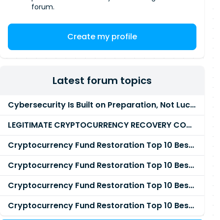
forum.
Create my profile
Latest forum topics
Cybersecurity Is Built on Preparation, Not LuckK
LEGITIMATE CRYPTOCURRENCY RECOVERY COMPANY IN THE WORLD - PYRAMID HACK SOLUTION
Cryptocurrency Fund Restoration Top 10 Best & Unrivaled Certified Cryptocurrency Recovery Agency
Cryptocurrency Fund Restoration Top 10 Best & Unrivaled Certified Cryptocurrency Recovery Expert
Cryptocurrency Fund Restoration Top 10 Best & Unrivaled Certified Cryptocurrency Recovery Service
Cryptocurrency Fund Restoration Top 10 Best & Unrivaled Certified Cryptocurrency Recovery Company