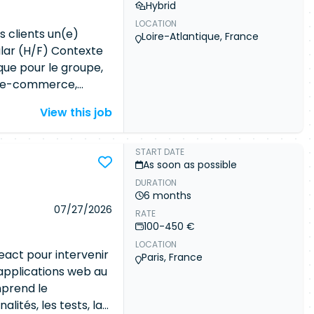
Hybrid
LOCATION
 clients un(e)
Loire-Atlantique, France
lar (H/F) Contexte
que pour le groupe,
te e-commerce,
us critique car il
View this job
el, sur 36 pays
'Euros en 2023 ?)
SAFe. En terme de
START DATE
As soon as possible
e PHP-Magento-
DURATION
t évoluée vers du
6 months
ipt
Node.js
/ Angular
07/27/2026
RATE
/ back-for-front et
100-450 €
sente un budget de
LOCATION
 o TypeScript
act pour intervenir
Paris, France
ence o
Node.js
'applications web au
ence o Angular
mprend le
rience
ités, les tests, la