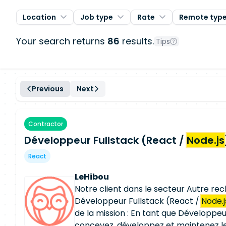
Location
Job type
Rate
Remote typ
Your search returns
86
results.
Tips
Previous
Next
Contractor
Développeur Fullstack (React /
Node.js
React
LeHibou
Notre client dans le secteur Autre r
Développeur Fullstack (React /
Node.j
de la mission : En tant que Développeur
concevez, développez et maintenez le