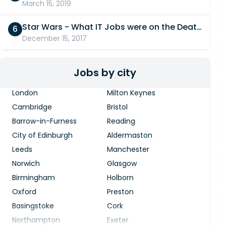
March 15, 2019
Star Wars - What IT Jobs were on the Death Star?
December 15, 2017
Jobs by city
London
Milton Keynes
Cambridge
Bristol
Barrow-in-Furness
Reading
City of Edinburgh
Aldermaston
Leeds
Manchester
Norwich
Glasgow
Birmingham
Holborn
Oxford
Preston
Basingstoke
Cork
Northampton
Exeter