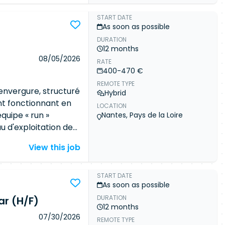
ations internes.
des nouvelles
START DATE
r des APIs REST.
As soon as possible
tectures Event
DURATION
12 months
ront-end et back-
e community
08/05/2026
ls of this job and get
RATE
 déploiements et à
400-470 €
n the market.
ils d'IA générative
REMOTE TYPE
oppement. Réaliser
Sign in
'envergure, structuré
Hybrid
ctoring du code.
t fonctionnant en
LOCATION
t techniques dans un
quipe « run »
Nantes, Pays de la Loire
 d'exploitation des
si qu'une équipe «
View this job
é de la plateforme
echnologique, la
souche PHP-
START DATE
As soon as possible
ressivement évolué
DURATION
dless s'appuyant
ar (H/F)
12 months
 les développements
07/30/2026
REMOTE TYPE