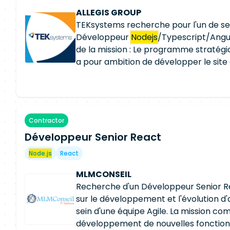
ALLEGIS GROUP
TEKsystems recherche pour l'un de ses
Développeur
Nodejs
/Typescript/Angu
de la mission : Le programme stratégi
a pour ambition de développer le si
vitrine international. Il est de plus en pl
représente près de 800 M€ de CA annu
(passerons nous la barre du Milliard d
C'est un très beau programme Agile/
Contractor
technologie, c'est une souche initial
Développeur Senior React
Drupal- Akeneo, qui a progressivemen
ECOM/CMS Headless avec du TypeScr
Node.js
React
pour les développements middleware 
Front. C'est un programme qui repré
MLMCONSEIL
16 M€/an. Compétences obligatoires :
Recherche d'un Développeur Senior Re
(confirmé) => environ 4 ans d'expéri
sur le développement et l'évolution d
(confirmé) => environ 4 ans d'expéri
sein d'une équipe Agile. La mission co
(confirmé) => environ 2-3 ans d'expé
développement de nouvelles fonctionnal