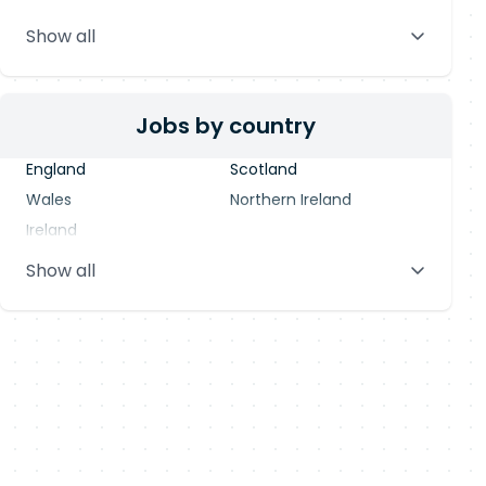
Stevenage
Warrington
Show all
Blackpool
Dublin
Jobs by country
England
Scotland
Wales
Northern Ireland
Ireland
Show all