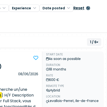
Reset
e
Experience
Date posted
1 / 6
START DATE
As soon as possible
DURATION
)
18 months
08/06/2026
RATE
600 €
REMOTE TYPE
echerche un/une
Hybrid
s
) H/F Description
LOCATION
 Full Stack, vous
Levallois-Perret, Ile-de-France
s fonctionnalités de