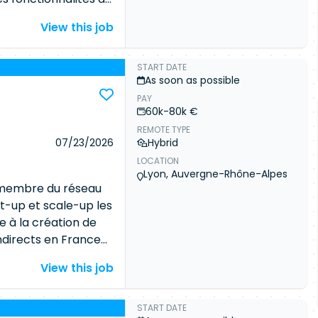
ppez des interfaces
View this job
i que des services
écutés sur Google
oite collaboration
START DATE
As soon as possible
ngénieurs IA, les
PAY
afin de fournir des
60k-80k €
ers. Principales
REMOTE TYPE
s et
07/23/2026
Hybrid
re technique et aux
LOCATION
n avec le Tech Lead
Lyon, Auvergne-Rhône-Alpes
quer les bonnes
u membre du réseau
loud native et de
rt-up et scale-up les
EndConcevoir et
e à la création de
lutives avec
Node.js
 indirects en France
velopper des
tack Engineer chez
View this job
riven). Intégrer les
onstruction et
/BigQuery ainsi
terviendras sur
ternes.
frontend, avec un
START DATE