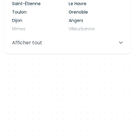
Saint-Étienne
Le Havre
Toulon
Grenoble
Dijon
Angers
Nîmes
Villeurbanne
Saint-Denis
Le Mans
Afficher tout
Aix-en-Provence
Clermont-Ferrand
Brest
Tours
Amiens
Limoges
Annecy
Perpignan