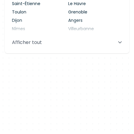
Saint-Étienne
Le Havre
Toulon
Grenoble
Dijon
Angers
Nîmes
Villeurbanne
Saint-Denis
Le Mans
Afficher tout
Aix-en-Provence
Clermont-Ferrand
Brest
Tours
Amiens
Limoges
Annecy
Perpignan