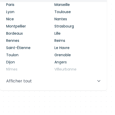
Paris
Marseille
Lyon
Toulouse
Nice
Nantes
Montpellier
Strasbourg
Bordeaux
Lille
Rennes
Reims
Saint-Étienne
Le Havre
Toulon
Grenoble
Dijon
Angers
Nîmes
Villeurbanne
Saint-Denis
Le Mans
Afficher tout
Aix-en-Provence
Clermont-Ferrand
Brest
Tours
Amiens
Limoges
Annecy
Perpignan