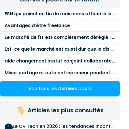
ESN qui paient en fin de mois sans attendre le paiement client ?
Avantages d'être freelance
Le marché de l'IT est complètement déréglé ! STOP à cette mascarade ! Il faut s'unir et résister !
Est-ce que le marché est aussi dur que le disent les commerciaux ?
aide changement statut conjoint collaborateur
Mixer portage et auto entrepreneur pendant des années - quel risque ?
Voir tous les derniers posts
Articles les plus consultés
Le CV Tech en 2026 : les tendances incontournables