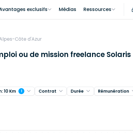
Avantages exclusifs
Médias
Ressources
Alpes-Côte d'Azur
mploi ou de mission freelance Solari
: 10 Km
Contrat
Durée
Rémunération
1