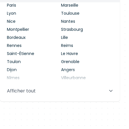
Paris
Marseille
Lyon
Toulouse
Nice
Nantes
Montpellier
Strasbourg
Bordeaux
Lille
Rennes
Reims
Saint-Étienne
Le Havre
Toulon
Grenoble
Dijon
Angers
Nîmes
Villeurbanne
Saint-Denis
Le Mans
Afficher tout
Aix-en-Provence
Clermont-Ferrand
Brest
Tours
Amiens
Limoges
Annecy
Perpignan