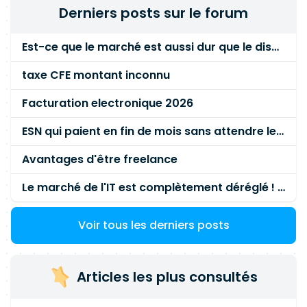
& Monitoring : Azure, AWS (notions), Zabbix,
scripting : Shell (Ksh, Bash), idéalement avec une
Derniers posts sur le forum
Nagios, Grafana, ITIL
connaissance d'Ansible pour l'automatisation -
Connaissance des bases de données : MS SQL
Est-ce que le marché est aussi dur que le disent les commerciaux ?
Server, PostgreSQL, Oracle, MongoDB (dans un
contexte de stratégie de sauvegarde) Les
taxe CFE montant inconnu
compétences fonctionnelles attendues sont les
suivantes (par ordre de priorité) : - Capacité à
Facturation electronique 2026
concevoir et faire évoluer des architectures de
ESN qui paient en fin de mois sans attendre le paiement client ?
sauvegarde - Pilotage opérationnel de projets
techniques (transformation, migration,
Avantages d'être freelance
évolutions majeures) - Aptitude à participer aux
études de stratégie et à construire des
Le marché de l'IT est complètement déréglé ! STOP à cette mascarade ! Il faut s'unir et résister !
roadmaps d'évolution -Expérience concrète en
mise en production de solutions de sauvegarde
Voir tous les derniers posts
(tests, documentation, intégration)
Articles les plus consultés