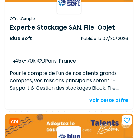
environnements technique : - Tous les
environnements de sauvegarde recherchés :
CommVault, TSM (Spectrum Protect),
Offre d'emploi
Netbackup, Networker, Veeam, Rubrik... -
Expert·e Stockage SAN, File, Objet
DatdaDomain, VTL, Stockage S3 - OS : AIX, Linux,
Blue Soft
Publiée le
07/30/2026
Solaris
, Windows - Virtualisation Système :
VMWare, Nutanix, HyperV
45k-70k €
Paris, France
Pour le compte de l'un de nos clients grands
comptes, vos missions principales seront : -
Support & Gestion des stockages Block, File,
Objet - Support & Gestion du SAN -
Voir cette offre
Administration / supervision / optimisation /
reporting - Validation des paliers techniques et
des processus opérationnels - Relation et
CDI
communication avec les métiers, élaboration et
propositions d'architectures - Audit et conseils -