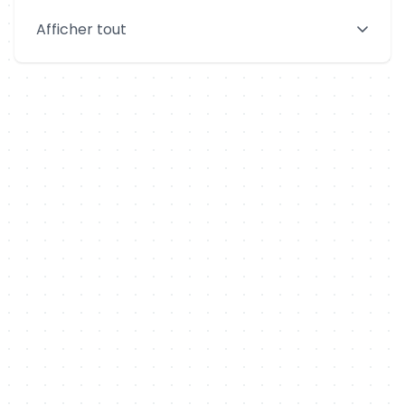
Saint-Denis
Le Mans
Afficher tout
Aix-en-Provence
Clermont-Ferrand
Brest
Tours
Amiens
Limoges
Annecy
Perpignan