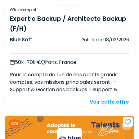
Offre d'emploi
Expert·e Backup / Architecte Backup
(F/H)
Blue Soft
Publiée le
08/02/2026
50k-70k €
Paris, France
Pour le compte de l'un de nos clients grands
comptes, vos missions principales seront : -
Support & Gestion des backups - Support &
Gestion du SAN - Administration / supervision /
Voir cette offre
optimisation / reporting - Validation des paliers
techniques et des processus opérationnels -
Relation et communication avec les métiers,
CDI
élaboration et propositions d'architectures -
Audit et conseils - Gestion des projets Vos