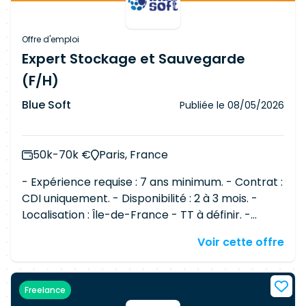
Gestion des projets Vos environnements
technique seront : - Infrastructure SAN :
Brocade, Cisco - Baies de stockage : Dell EMC,
Offre d'emploi
HDS, HP, IBM, Netapp, Pure Storage -
Expert Stockage et Sauvegarde
Virtualisation Stockage : SVC, VPLEX - Solutions
(F/H)
de sécurisation : haute disponibilité, continuité
(réplication, cluster) - OS : AIX, Linux,
Solaris
et
Blue Soft
Publiée le
08/05/2026
Windows
50k-70k €
Paris, France
- Expérience requise : 7 ans minimum. - Contrat :
CDI uniquement. - Disponibilité : 2 à 3 mois. -
Localisation : Île-de-France - TT à définir. -
Anglais : professionnel indispensable. -
Voir cette offre
Rémunération : rémunération adaptée en
fonction du niveau d'expérience. Missions
principales Stockage o Conception,
Freelance
déploiement et administration des