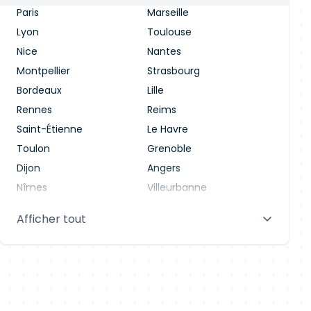
Paris
Marseille
Lyon
Toulouse
Nice
Nantes
Montpellier
Strasbourg
Bordeaux
Lille
Rennes
Reims
Saint-Étienne
Le Havre
Toulon
Grenoble
Dijon
Angers
Nîmes
Villeurbanne
Saint-Denis
Le Mans
Afficher tout
Aix-en-Provence
Clermont-Ferrand
Brest
Tours
Amiens
Limoges
Annecy
Perpignan