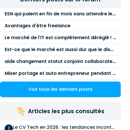
ESN qui paient en fin de mois sans attendre le paiement client ?
Avantages d'être freelance
Le marché de l'IT est complètement déréglé ! STOP à cette mascarade ! Il faut s'unir et résister !
Est-ce que le marché est aussi dur que le disent les commerciaux ?
aide changement statut conjoint collaborateur
Mixer portage et auto entrepreneur pendant des années - quel risque ?
Voir tous les derniers posts
Articles les plus consultés
Le CV Tech en 2026 : les tendances incontournables