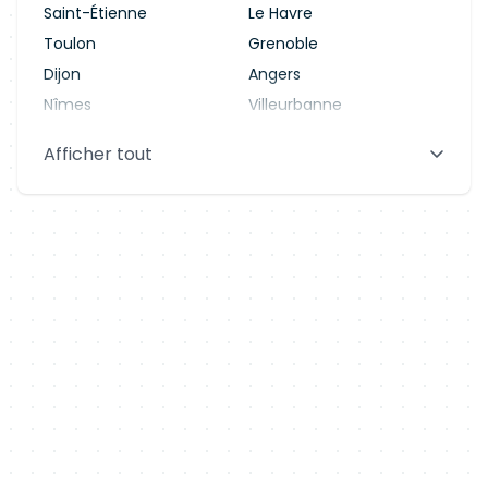
Saint-Étienne
Le Havre
Toulon
Grenoble
Dijon
Angers
Nîmes
Villeurbanne
Saint-Denis
Le Mans
Afficher tout
Aix-en-Provence
Clermont-Ferrand
Brest
Tours
Amiens
Limoges
Annecy
Perpignan