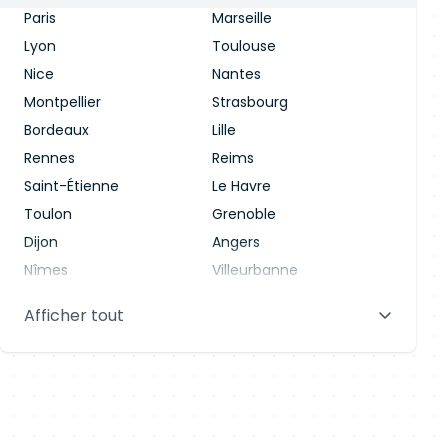
Paris
Marseille
Lyon
Toulouse
Nice
Nantes
Montpellier
Strasbourg
Bordeaux
Lille
Rennes
Reims
Saint-Étienne
Le Havre
Toulon
Grenoble
Dijon
Angers
Nîmes
Villeurbanne
Saint-Denis
Le Mans
Afficher tout
Aix-en-Provence
Clermont-Ferrand
Brest
Tours
Amiens
Limoges
Annecy
Perpignan