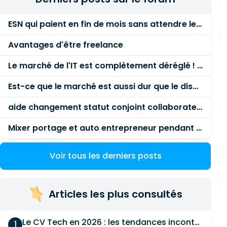
ESN qui paient en fin de mois sans attendre le paiement client ?
Avantages d'être freelance
Le marché de l'IT est complètement déréglé ! STOP à cette mascarade ! Il faut s'unir et résister !
Est-ce que le marché est aussi dur que le disent les commerciaux ?
aide changement statut conjoint collaborateur
Mixer portage et auto entrepreneur pendant des années - quel risque ?
Voir tous les derniers posts
Articles les plus consultés
Le CV Tech en 2026 : les tendances incontournables