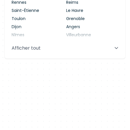
Rennes
Reims
Saint-Étienne
Le Havre
Toulon
Grenoble
Dijon
Angers
Nîmes
Villeurbanne
Saint-Denis
Le Mans
Afficher tout
Aix-en-Provence
Clermont-Ferrand
Brest
Tours
Amiens
Limoges
Annecy
Perpignan