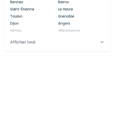
Rennes
Reims
Saint-Étienne
Le Havre
Toulon
Grenoble
Dijon
Angers
Nîmes
Villeurbanne
Saint-Denis
Le Mans
Afficher tout
Aix-en-Provence
Clermont-Ferrand
Brest
Tours
Amiens
Limoges
Annecy
Perpignan