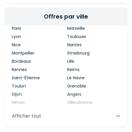
Offres par ville
Paris
Marseille
Lyon
Toulouse
Nice
Nantes
Montpellier
Strasbourg
Bordeaux
Lille
Rennes
Reims
Saint-Étienne
Le Havre
Toulon
Grenoble
Dijon
Angers
Nîmes
Villeurbanne
Saint-Denis
Le Mans
Afficher tout
Aix-en-Provence
Clermont-Ferrand
Brest
Tours