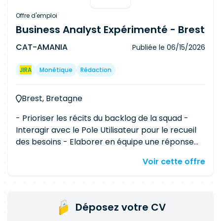
Offre d'emploi
Business Analyst Expérimenté - Brest
CAT-AMANIA
Publiée le
06/15/2026
JIRA
Monétique
Rédaction
Brest, Bretagne
- Prioriser les récits du backlog de la squad -
Interagir avec le Pole Utilisateur pour le recueil
des besoins - Elaborer en équipe une réponse
fonctionnelle au besoin métier - Rédiger les
Voir cette offre
récits (User Stories) et les features (Epics) -
Rédiger la documentation pérenne du produit et
les supports de conduite du changement -
Rédiger les scénarios de tests et plan de tests
Déposez votre CV
(XRay) - Exécution des tests d'acceptation et de