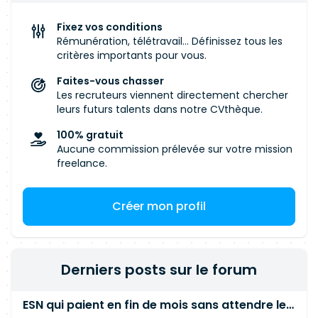
non régression - Réaliser le paramétrage du
progiciel - Support "de niveau 2" Être l'un des
Fixez vos conditions
contacts fonctionnels de la Squad
Rémunération, télétravail... Définissez tous les
critères importants pour vous.
Faites-vous chasser
Les recruteurs viennent directement chercher
leurs futurs talents dans notre CVthèque.
100% gratuit
Aucune commission prélevée sur votre mission
freelance.
Créer mon profil
Derniers posts sur le forum
ESN qui paient en fin de mois sans attendre le paiement client ?