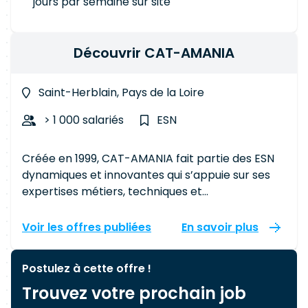
jours par semaine sur site
Découvrir CAT-AMANIA
Saint-Herblain, Pays de la Loire
> 1 000 salariés
ESN
Créée en 1999, CAT-AMANIA fait partie des ESN
dynamiques et innovantes qui s’appuie sur ses
expertises métiers, techniques et
méthodologiques pour accompagner ses clients
dans leur transformation digitale. Aujourd’hui
Voir les offres publiées
En savoir plus
CAT-AMANIA c’est : 71 millions d’€ de chiffre
d’affaires, 950 collaborateurs répartis sur 18
Postulez à cette offre !
agences en France et à l’international.
Trouvez votre prochain job
Construire ensemble pour mieux grandir Portée
par ses valeurs de Joie, de Confiance, d’Audace,