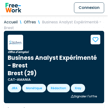
Connexion
Accueil
Offres
Business Analyst Expérimenté -
Brest
Offre d'emploi
Business Analyst Expérimenté
- Brest
Brest (29)
CAT-AMANIA
JIRA
Monétique
Rédaction
Xray
Signaler l'offre