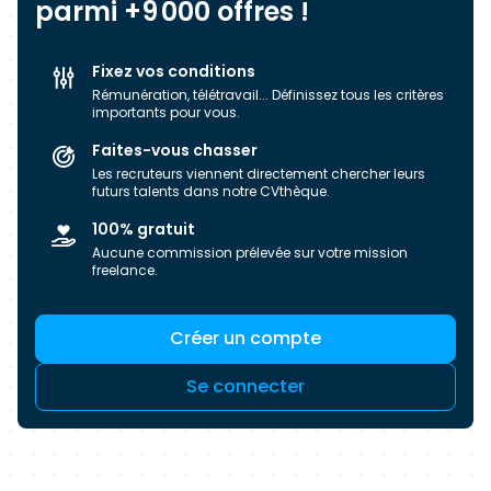
parmi +9 000 offres !
de Persévérance et de Respect, notre
entreprise souhaite les partager avec vous dans
Fixez vos conditions
la réussite de projets communs. Cat-Amania
Rémunération, télétravail... Définissez tous les critères
s'engage à assurer la diversité de ses équipes et
importants pour vous.
à créer un environnement de travail inclusif.
Faites-vous chasser
Nous accueillons toutes les candidatures sans
Les recruteurs viennent directement chercher leurs
distinction d'âge, de genre, d'origine,
futurs talents dans notre CVthèque.
d'orientation sexuelle, de croyance religieuse ou
100% gratuit
de handicap.
Aucune commission prélevée sur votre mission
freelance.
Créer un compte
Se connecter