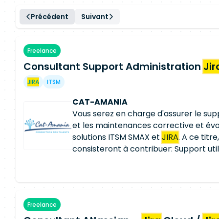
Précédent
Suivant
Freelance
Consultant Support Administration
Jir
JIRA
ITSM
CAT-AMANIA
Vous serez en charge d'assurer le supp
et les maintenances corrective et évo
solutions ITSM SMAX et
JIRA
. A ce titr
consisteront à contribuer: Support util
aux utilisateurs de SMAX Assistance aux
JIRA
/Confluence/XRay/Jsm Administr
SMAX Supervision plateforme & Alerti
fonctionnelle : Paramétrage : Offres d
Freelance
formulaires Workflow Maintenance co