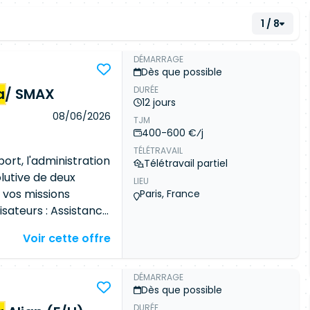
1 / 8
DÉMARRAGE
Dès que possible
DURÉE
a
/ SMAX
12 jours
08/06/2026
TJM
400-600 €⁄j
TÉLÉTRAVAIL
ort, l'administration
Télétravail partiel
lutive de deux
LIEU
e, vos missions
Paris, France
isateurs : Assistance
 utilisateurs de
Voir cette offre
ation technique
ng Administration
e service /
DÉMARRAGE
Dès que possible
rrective
DURÉE