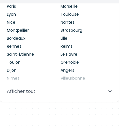
Paris
Marseille
Lyon
Toulouse
Nice
Nantes
Montpellier
Strasbourg
Bordeaux
Lille
Rennes
Reims
Saint-Étienne
Le Havre
Toulon
Grenoble
Dijon
Angers
Nîmes
Villeurbanne
Saint-Denis
Le Mans
Afficher tout
Aix-en-Provence
Clermont-Ferrand
Brest
Tours
Amiens
Limoges
Annecy
Perpignan