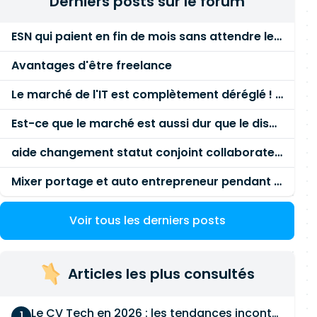
Derniers posts sur le forum
ESN qui paient en fin de mois sans attendre le paiement client ?
Avantages d'être freelance
Le marché de l'IT est complètement déréglé ! STOP à cette mascarade ! Il faut s'unir et résister !
Est-ce que le marché est aussi dur que le disent les commerciaux ?
aide changement statut conjoint collaborateur
Mixer portage et auto entrepreneur pendant des années - quel risque ?
Voir tous les derniers posts
Articles les plus consultés
Le CV Tech en 2026 : les tendances incontournables