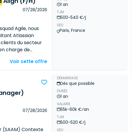
 interfaçage
a
Align (F/H)
1 an
non-régression lors
07/28/2026
TJM
logique Amélioration
500-540 €⁄j
LIEU
squad Agile, nous
Paris, France
tant Atlassian
 clients du secteur
 en charge de
olutions Atlassian
Voir cette offre
 l'échelle. Vous
Cloud,
Jira
Align et
d'accompagner les
DÉMARRAGE
Dès que possible
'amélioration
DURÉE
ôle En tant que
Manager)
1 an
 le référent
SALAIRE
ions
Jira
Cloud et
Jira
55k-60k €⁄an
07/28/2026
dans le
TJM
ation de la
500-520 €⁄j
élioration des
r (SAAM) Contexte
LIEU