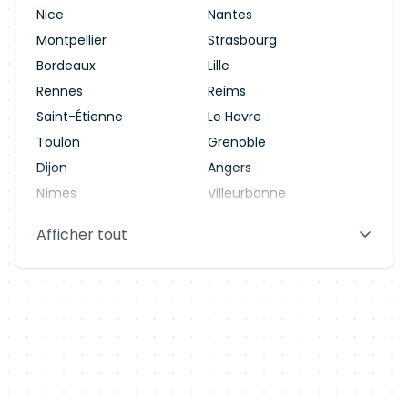
Nice
Nantes
Montpellier
Strasbourg
Bordeaux
Lille
Rennes
Reims
Saint-Étienne
Le Havre
Toulon
Grenoble
Dijon
Angers
Nîmes
Villeurbanne
Saint-Denis
Le Mans
Afficher tout
Aix-en-Provence
Clermont-Ferrand
Brest
Tours
Amiens
Limoges
Annecy
Perpignan