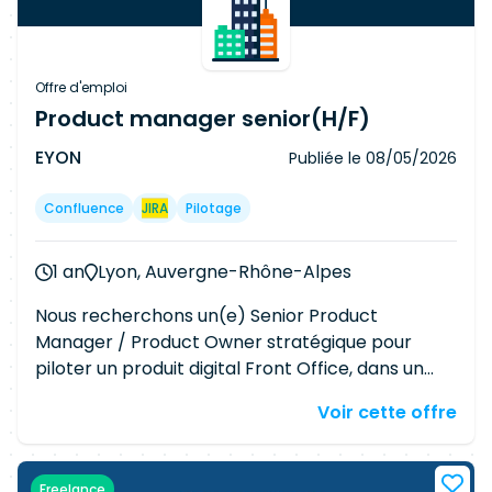
Offre d'emploi
Product manager senior(H/F)
EYON
Publiée le
08/05/2026
Confluence
JIRA
Pilotage
1 an
Lyon, Auvergne-Rhône-Alpes
Nous recherchons un(e) Senior Product
Manager / Product Owner stratégique pour
piloter un produit digital Front Office, dans un
environnement international et transverse. Le
Voir cette offre
candidat idéal justifie de 8 à 12 ans d'expérience
et possède un excellent niveau d'anglais. Sa
mission principale consistera à piloter un service
Freelance