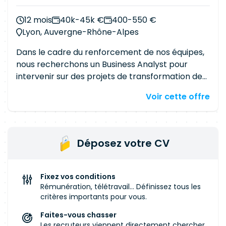
Assistance Applicative, Conduite des Échanges
et Gestion des Accès
12 mois
40k-45k €
400-550 €
Lyon, Auvergne-Rhône-Alpes
Dans le cadre du renforcement de nos équipes,
nous recherchons un Business Analyst pour
intervenir sur des projets de transformation des
systèmes d'information. Vos missionsRecueillir,
Voir cette offre
analyser et formaliser les besoins métiers.
Animer des ateliers avec les utilisateurs et les
parties prenantes. Rédiger les spécifications
fonctionnelles et les User Stories. Accompagner
Déposez votre CV
les équipes de développement tout au long du
projet. Préparer et suivre les phases de recette
fonctionnelle. Participer au pilotage des projets
Fixez vos conditions
et assurer le lien entre les équipes métiers et
Rémunération, télétravail... Définissez tous les
techniques. Contribuer à l'amélioration continue
critères importants pour vous.
des processus et des outils.
Faites-vous chasser
Les recruteurs viennent directement chercher