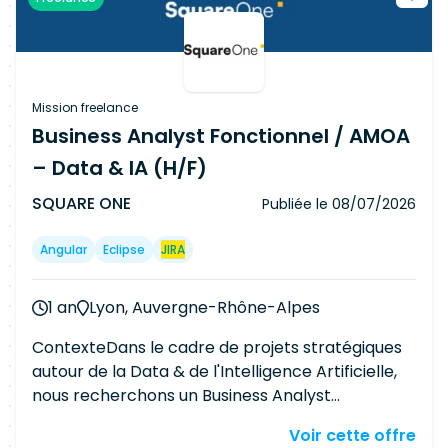
ou une application digitale de bout en bout, de la
définition de la stratégie jusqu'au suivi de la
performance, en passant par la construction de
la roadmap, la priorisation des besoins, le
pilotage des développements, le lancement des
Mission freelance
fonctionnalités et l'accompagnement de leur
Business Analyst Fonctionnel / AMOA
adoption par les utilisateurs.
– Data & IA (H/F)
SQUARE ONE
Publiée le
08/07/2026
Angular
Eclipse
JIRA
1 an
Lyon, Auvergne-Rhône-Alpes
ContexteDans le cadre de projets stratégiques
autour de la Data & de l'Intelligence Artificielle,
nous recherchons un Business Analyst
Fonctionnel / AMOA pour intervenir sur une
Voir cette offre
application transverse dédiée à la gestion des