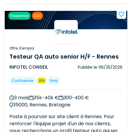
recueil et l'analyse des besoins des utilisateurs
ou clients, La rédaction des spécifications
Freelance
CDI
fonctionnelles et des user stories, La facilitation
de la communication entre les équipes métiers
et techniques, L'animation des ateliers de
cadrage et des réunions projets, Le suivi de
l'avancement des développements et la
Offre d'emploi
validation des livrables, La contribution à la
Testeur QA auto senior H/F - Rennes
stratégie de tests et à la recette fonctionnelles,
INFOTEL CONSEIL
Publiée le
06/25/2026
L'identification de pistes d'amélioration des
processus métiers, L'assurance d'une veille
Confluence
JIRA
Xray
fonctionnelle et la proposition d'évolutions.
3 mois
35k-40k €
300-400 €
35000, Rennes, Bretagne
Poste à pourvoir sur site client à Rennes. Pour
renforcer l'équipe projet d'un de nos clients,
nous recherchons un profil testeur auto qui sera