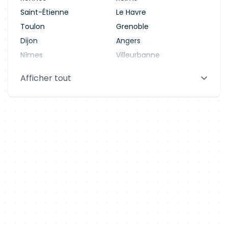
Saint-Étienne
Le Havre
Toulon
Grenoble
Dijon
Angers
Nîmes
Villeurbanne
Saint-Denis
Le Mans
Afficher tout
Aix-en-Provence
Clermont-Ferrand
Brest
Tours
Amiens
Limoges
Annecy
Perpignan