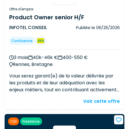
Offre d'emploi
Product Owner senior H/F
INFOTEL CONSEIL
Publiée le
06/25/2026
Confluence
JIRA
3 mois
40k-46k €
400-550 €
Rennes, Bretagne
Vous serez garant(e) de la valeur délivrée par
les produits et de leur adéquation avec les
enjeux métiers, tout en contribuant activement
à l'animation et à la performance de la Squad.
Voir cette offre
Vos principales responsabilités pourront être les
suivantes : Recueillir, analyser et traduire les
besoins métiers en fonctionnalités Prioriser le
CDI
Freelance
backlog produit en fonction de la valeur métier,