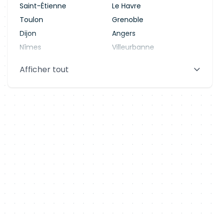
Saint-Étienne
Le Havre
Toulon
Grenoble
Dijon
Angers
Nîmes
Villeurbanne
Saint-Denis
Le Mans
Afficher tout
Aix-en-Provence
Clermont-Ferrand
Brest
Tours
Amiens
Limoges
Annecy
Perpignan