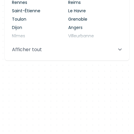
Rennes
Reims
Saint-Étienne
Le Havre
Toulon
Grenoble
Dijon
Angers
Nîmes
Villeurbanne
Saint-Denis
Le Mans
Afficher tout
Aix-en-Provence
Clermont-Ferrand
Brest
Tours
Amiens
Limoges
Annecy
Perpignan