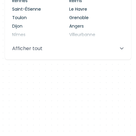
Rennes
Reims
Saint-Étienne
Le Havre
Toulon
Grenoble
Dijon
Angers
Nîmes
Villeurbanne
Saint-Denis
Le Mans
Afficher tout
Aix-en-Provence
Clermont-Ferrand
Brest
Tours
Amiens
Limoges
Annecy
Perpignan