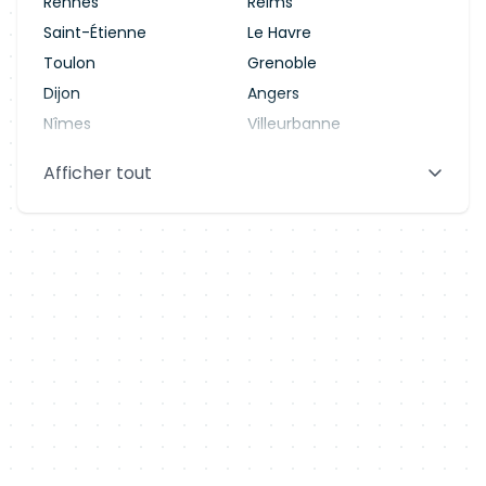
Rennes
Reims
Saint-Étienne
Le Havre
Toulon
Grenoble
Dijon
Angers
Nîmes
Villeurbanne
Saint-Denis
Le Mans
Afficher tout
Aix-en-Provence
Clermont-Ferrand
Brest
Tours
Amiens
Limoges
Annecy
Perpignan