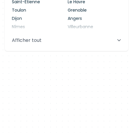
Saint-Étienne
Le Havre
Toulon
Grenoble
Dijon
Angers
Nîmes
Villeurbanne
Saint-Denis
Le Mans
Afficher tout
Aix-en-Provence
Clermont-Ferrand
Brest
Tours
Amiens
Limoges
Annecy
Perpignan