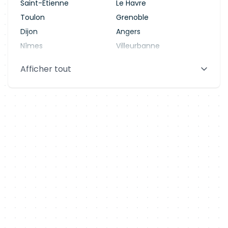
Saint-Étienne
Le Havre
Toulon
Grenoble
Dijon
Angers
Nîmes
Villeurbanne
Saint-Denis
Le Mans
Afficher tout
Aix-en-Provence
Clermont-Ferrand
Brest
Tours
Amiens
Limoges
Annecy
Perpignan