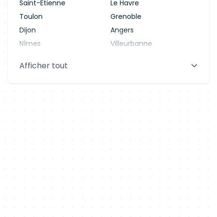
Saint-Étienne
Le Havre
Toulon
Grenoble
Dijon
Angers
Nîmes
Villeurbanne
Saint-Denis
Le Mans
Afficher tout
Aix-en-Provence
Clermont-Ferrand
Brest
Tours
Amiens
Limoges
Annecy
Perpignan