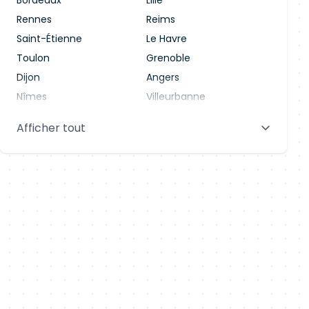
Bordeaux
Lille
Rennes
Reims
Saint-Étienne
Le Havre
Toulon
Grenoble
Dijon
Angers
Nîmes
Villeurbanne
Saint-Denis
Le Mans
Afficher tout
Aix-en-Provence
Clermont-Ferrand
Brest
Tours
Amiens
Limoges
Annecy
Perpignan