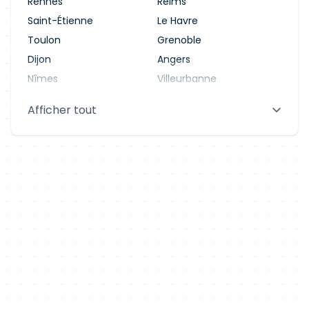
Rennes
Reims
Saint-Étienne
Le Havre
Toulon
Grenoble
Dijon
Angers
Nîmes
Villeurbanne
Saint-Denis
Le Mans
Afficher tout
Aix-en-Provence
Clermont-Ferrand
Brest
Tours
Amiens
Limoges
Annecy
Perpignan