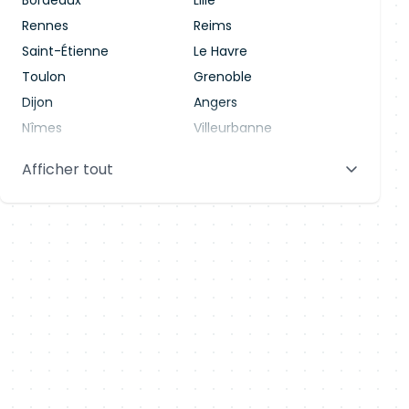
Bordeaux
Lille
Rennes
Reims
Saint-Étienne
Le Havre
Toulon
Grenoble
Dijon
Angers
Nîmes
Villeurbanne
Saint-Denis
Le Mans
Afficher tout
Aix-en-Provence
Clermont-Ferrand
Brest
Tours
Amiens
Limoges
Annecy
Perpignan