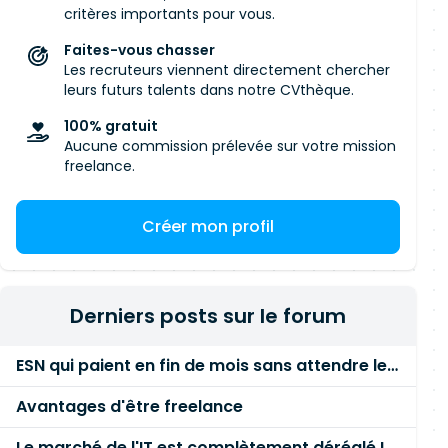
critères importants pour vous.
Faites-vous chasser
Les recruteurs viennent directement chercher
leurs futurs talents dans notre CVthèque.
100% gratuit
Aucune commission prélevée sur votre mission
freelance.
Créer mon profil
Derniers posts sur le forum
ESN qui paient en fin de mois sans attendre le paiement client ?
Avantages d'être freelance
Le marché de l'IT est complètement déréglé ! STOP à cette mascarade ! Il faut s'unir et résister !