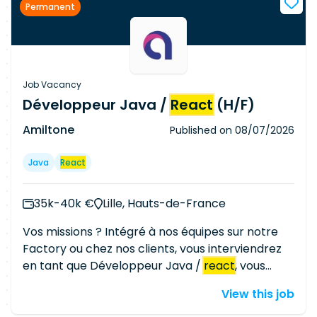
Permanent
des API REST Assurer l'intégration front-end /
back-end Garantir la qualité, la performance et
la sécurité du code Participer aux revues de
code et aux rituels agiles Collaborer avec les
équipes produit, UX/UI, QA et DevOps
Job Vacancy
Développeur Java /
React
(H/F)
Amiltone
Published on
08/07/2026
Java
React
35k-40k €
Lille, Hauts-de-France
Vos missions ? Intégré à nos équipes sur notre
Factory ou chez nos clients, vous interviendrez
en tant que Développeur Java /
react
, vous
assurerez les missions suivantes : - La
View this job
participation à la refonte technique du code et à
la mise en place des tests unitaires. - La