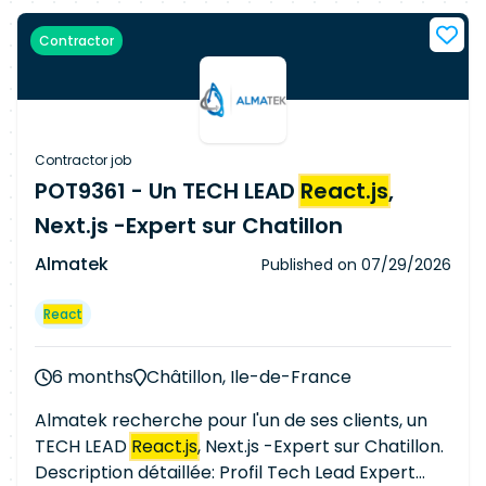
rédaction des spécifications détaillées - La
Contractor
conception et l'implémentation des nouvelles
fonctionnalités du logiciel - La maintenance et
l'amélioration de l'architecture et des
fonctionnalités existantes - La rédaction de la
documentation des développements effectués
Contractor job
- Le support technique et la maintenance
POT9361 - Un TECH LEAD
React.js
,
corrective et évolutive La stack technique : -
Next.js -Expert sur Chatillon
Technologie : Java /
React
- BDD : MongoDB ou
PostgreSQL - Outils : Git, Jenkins, Jira
Almatek
Published on
07/29/2026
React
6 months
Châtillon, Ile-de-France
Almatek recherche pour l'un de ses clients, un
TECH LEAD
React.js
, Next.js -Expert sur Chatillon.
Description détaillée: Profil Tech Lead Expert