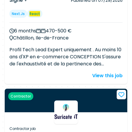
Signe +
Published on
07/29/2026
Next.js
React
6 months
470-500 €
Châtillon, Ile-de-France
Profil Tech Lead Expert uniquement . Au moins 10
ans d'XP en e-commerce CONCEPTION S'assure
de l'exhaustivité et de la pertinence des
spécifications confiées aux développeurs
View this job
Coordonne les plans de développements et
activités des développeurs sur l'ensemble des
composants logiciels impactés Réalise la
Contractor
conception technique des applications et des
échanges dans le cadre de projets et évolutions
en privilégiant la réutilisation des composants
existants DÉVELOPPEMENT Elabore, maintient et
renforce les directives d'intégration logicielle et
Contractor job